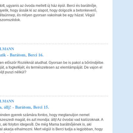
ott, ugyanis az óvoda mellett új ház épül. Berci és barátnője,
gyelik, hogy ássák ki az alapot, hogy dolgozik a betonkeverő,
rétaünnep, és milyen gyorsan vakolnak be egy házat. Végül
 szomszédok.
ELMANN
szik - Barátom, Berci 16.
ben először Roziéknál aludhat. Gyorsan be is pakol a bőröndjébe.
át, a fogkeféjét, és természetesen az elemlámpáját. De vajon el
éjt puszi nélkül?
ELMANN
, állj! - Barátom, Berci 15.
inden gyerek számára fontos, hogy megtanuljon nemet
zeszedi magát, és azt mondja: állj! Az óvodai vad kalózoknak. A
k, aki folyton idegesíti. De még Mama barátnőjének is, aki
 akarja elhalmozni. Mert végül is Berci tudja a legjobban, hogy