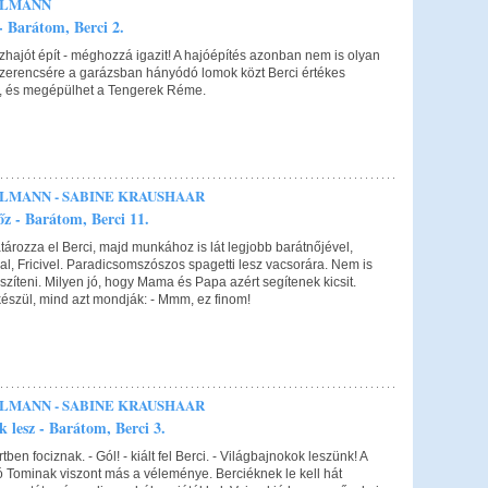
ELMANN
 - Barátom, Berci 2.
zhajót épít - méghozzá igazit! A hajóépítés azonban nem is olyan
zerencsére a garázsban hányódó lomok közt Berci értékes
ál, és megépülhet a Tengerek Réme.
ELMANN - SABINE KRAUSHAAR
főz - Barátom, Berci 11.
atározza el Berci, majd munkához is lát legjobb barátnőjével,
al, Fricivel. Paradicsomszószos spagetti lesz vacsorára. Nem is
zíteni. Milyen jó, hogy Mama és Papa azért segítenek kicsit.
észül, mind azt mondják: - Mmm, ez finom!
ELMANN - SABINE KRAUSHAAR
k lesz - Barátom, Berci 3.
tben fociznak. - Gól! - kiált fel Berci. - Világbajnokok leszünk! A
Tominak viszont más a véleménye. Berciéknek le kell hát