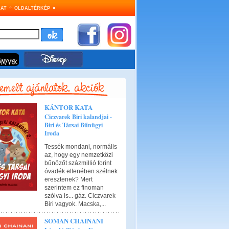
AT
OLDALTÉRKÉP
KÁNTOR KATA
Ciczvarek Biri kalandjai -
Biri és Társai Bűnügyi
Iroda
Tessék mondani, normális
az, hogy egy nemzetközi
bűnözőt százmillió forint
óvadék ellenében szélnek
eresztenek? Mert
szerintem ez finoman
szólva is... gáz. Ciczvarek
Biri vagyok. Macska,...
SOMAN CHAINANI