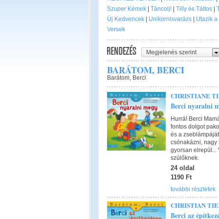
Szuper Kémek
|
Táncolj!
|
Tilly és Táltos
|
T
Új Kedvencek
|
Unikornisvarázs
|
Utazik a
Versek
Megjelenés szerint
BARÁTOM, BERCI
Barátom, Berci
CHRISTIANE T
Berci nyaralni 
Hurrá! Berci Mamá
fontos dolgot pako
és a zseblámpáját
csónakázni, nagy b
gyorsan elrepül..
szülőknek.
24 oldal
1190 Ft
további részletek
CHRISTIAN TI
Berci az építkez