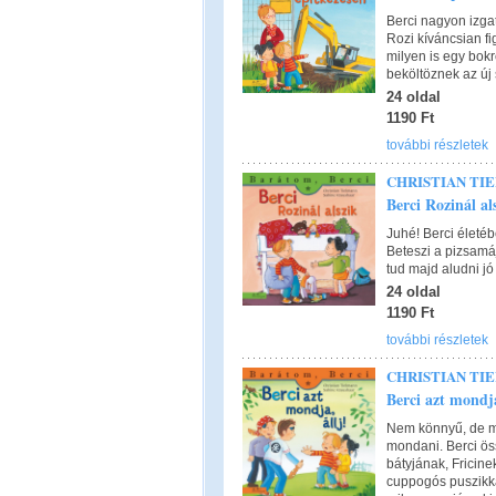
Berci nagyon izgat
Rozi kíváncsian fi
milyen is egy bok
beköltöznek az új
24 oldal
1190 Ft
további részletek
CHRISTIAN TI
Berci Rozinál al
Juhé! Berci életé
Beteszi a pizsamáj
tud majd aludni jó 
24 oldal
1190 Ft
további részletek
CHRISTIAN TI
Berci azt mondja
Nem könnyű, de m
mondani. Berci öss
bátyjának, Fricine
cuppogós puszikkal