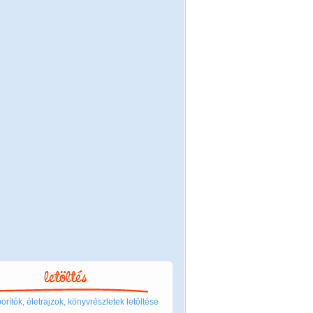
rítók, életrajzok, könyvrészletek letöltése