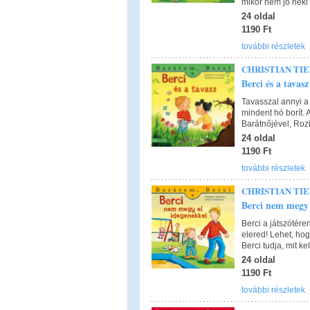
mikor nem jó neki 
24 oldal
1190 Ft
további részletek
CHRISTIAN TI
Berci és a tavas
Tavasszal annyi a 
mindent hó borít. A
Barátnőjével, Rozi
24 oldal
1190 Ft
további részletek
CHRISTIAN TI
Berci nem megy 
Berci a játszótére
elered! Lehet, ho
Berci tudja, mit kel
24 oldal
1190 Ft
további részletek