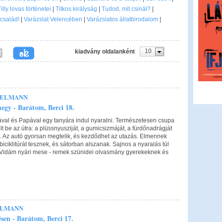
illy lovas történetei
|
Titkos királyság
|
Tudod, mit csinál?
|
 család!
|
Varázslat Velencében
|
Varázslatos állatbirodalom
|
10
kiadvány oldalanként
IELMANN
megy - Barátom, Berci 18.
val és Papával egy tanyára indul nyaralni. Természetesen csupa
lt be az útra: a plüssnyusziját, a gumicsizmáját, a fürdőnadrágját
. Az autó gyorsan megtelik, és kezdődhet az utazás. Elmennek
iciklitúrát tesznek, és sátorban alszanak. Sajnos a nyaralás túl
. Vidám nyári mese - remek szünidei olvasmány gyerekeknek és
ELMANN
ésen - Barátom, Berci 17.