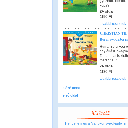
győzniük Tomiék c
kupa?
24 oldal
1190 Ft
további részletek
CHRISTIAN TI
Berci óvodába m
Hurrá! Berci végr
egy óriási lovagv
fáradalmat is kipi
maradna..."
24 oldal
1190 Ft
további részletek
előző oldal
első oldal
Rendelje meg a Manókönyvek kiadó hírl