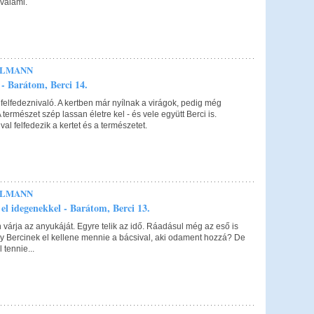
valami.
ELMANN
z - Barátom, Berci 14.
felfedeznivaló. A kertben már nyílnak a virágok, pedig még
 természet szép lassan életre kel - és vele együtt Berci is.
val felfedezik a kertet és a természetet.
ELMANN
el idegenekkel - Barátom, Berci 13.
n várja az anyukáját. Egyre telik az idő. Ráadásul még az eső is
gy Bercinek el kellene mennie a bácsival, aki odament hozzá? De
l tennie...