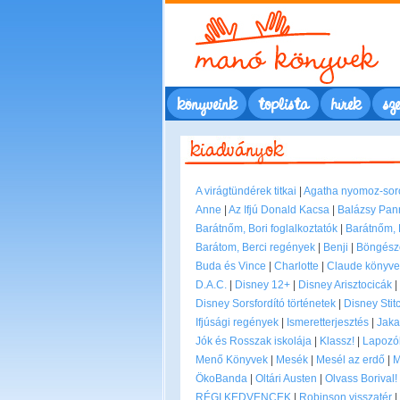
könyveink
toplista
hírek
sze
A virágtündérek titkai
|
Agatha nyomoz-sor
Anne
|
Az Ifjú Donald Kacsa
|
Balázsy Pann
Barátnőm, Bori foglalkoztatók
|
Barátnőm, 
Barátom, Berci regények
|
Benji
|
Böngész
Buda és Vince
|
Charlotte
|
Claude könyve
D.A.C.
|
Disney 12+
|
Disney Arisztocicák
|
Disney Sorsfordító történetek
|
Disney Stit
Ifjúsági regények
|
Ismeretterjesztés
|
Jaka
Jók és Rosszak iskolája
|
Klassz!
|
Lapozók
Menő Könyvek
|
Mesék
|
Mesél az erdő
|
M
ÖkoBanda
|
Oltári Austen
|
Olvass Borival!
RÉGI KEDVENCEK
|
Robinson visszatér
|