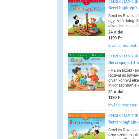
CHRISTIAN TI
Berci hajót épít
Berci és Rozi kaló
egyszerű dolog. S
alkatrészeket tal
24 oldal
1190 Ft
további részletek
CHRISTIAN TI
Berci spagettit 
- Ma én főzök! - h
Rozival és bátyjáv
olyan könnyű elkés
Mikor azonban elk
24 oldal
1190 Ft
további részletek
CHRISTIAN TI
Berci világbajno
Berci és Rozi a ker
szomszédban lakó 