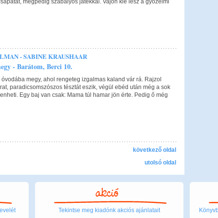
sapatát, mégpedig szabályos játékkal. Vajon kié lesz a győzelmi
ELMAN - SABINE KRAUSHAAR
egy - Barátom, Berci 10.
e óvodába megy, ahol rengeteg izgalmas kaland vár rá. Rajzol
árat, paradicsomszószos tésztát eszik, végül ebéd után még a sok
henheti. Egy baj van csak: Mama túl hamar jön érte. Pedig ő még
következő oldal
utolsó oldal
evelét
Tekintse meg kiadónk akciós ajánlatait
Könyvbo