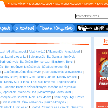
LÍRA KÖNYV
KISKERESKEDELEM
NAGYKERESKEDELEM
KIADÓK
KAPCSOL
rzőink
a kiadóról
Tanári Könyvklub
ozat
|
Állati kalandok
|
Állati kávézó
|
Állatmentők
|
Alma Magdi
|
a: Szandra és a 3.b
|
Balettmesék
|
Barátaim, a járművek
|
Bori regények
|
Barátnőm, Bori-sorozat
|
Barátom, Berci
|
ők
|
Bori regények felsősöknek
|
Bűbájos hercegnők
|
k
|
Családi beszélgetőskönyvek
|
Cseresznyevölgyi lovasiskola
|
Disney Baby
|
Disney Gimi
|
Disney Junior
|
Disney Nyuszik
|
ch
|
Disney Suli
|
Elena
|
Foci, suli, haverok
|
Foglalkoztatók
|
b
|
Johanna Basford színezőkönyvei mesébe illő rajzokkal
|
, leporellók
|
Malac és Liba
|
Malomvölgyi Lovasudvar
|
esélj nekem-sorozat
|
Mókus és Medve
|
NemKönyv
|
Nyúl Péter
|
|
Olvass velem!
|
Örök kedvencek
|
Puzzle-könyvek
|
Sherlock, Lupin és én
|
Snöfrid
|
Szandra és a csajok
|
Színezők
|