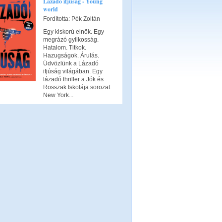
Lázadó ifjúság - Young
world
Fordította: Pék Zoltán
Egy kiskorú elnök. Egy
megrázó gyilkosság.
Hatalom. Titkok.
Hazugságok. Árulás.
Üdvözlünk a Lázadó
ifjúság világában. Egy
lázadó thriller a Jók és
Rosszak Iskolája sorozat
New York...