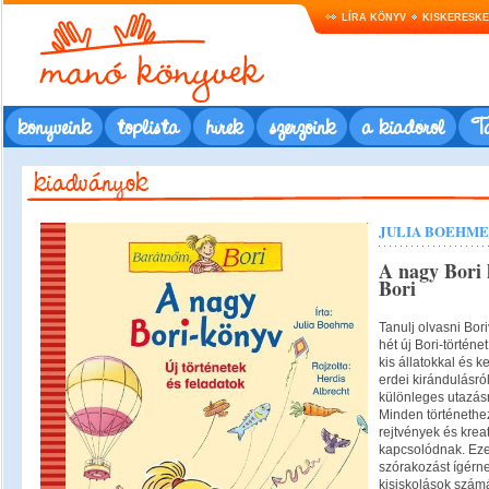
LÍRA KÖNYV
KISKERESK
könyveink
toplista
hírek
szerzőink
a kiadóról
Ta
JULIA BOEHME
A nagy Bori
Bori
Tanulj olvasni Bor
hét új Bori-történe
kis állatokkal és 
erdei kirándulásró
különleges utazásr
Minden történethez
rejtvények és kreat
kapcsolódnak. Ez
szórakozást ígérn
kisiskolások szá