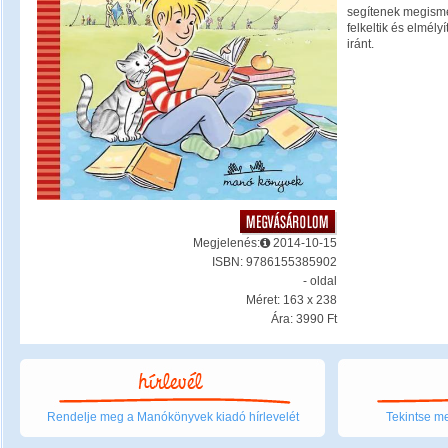
segítenek megisme
felkeltik és elmély
iránt.
Megjelenés:
2014-10-15
ISBN: 9786155385902
- oldal
Méret: 163 x 238
Ára: 3990 Ft
Rendelje meg a Manókönyvek kiadó hírlevelét
Tekintse me