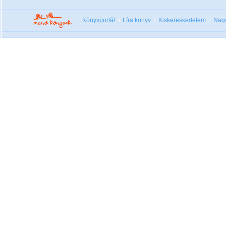
Könyvportál
Líra könyv
Kiskereskedelem
Nag