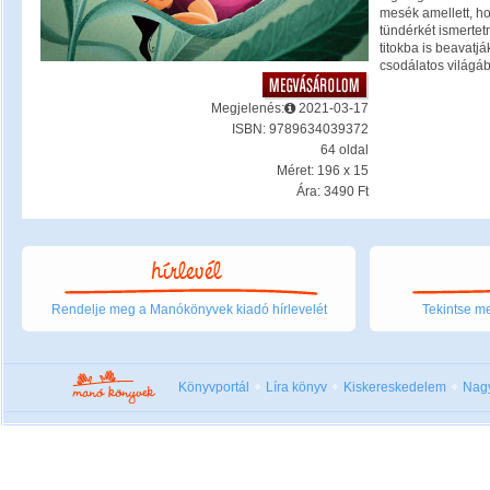
mesék amellett, h
tündérkét ismertet
titokba is beavat
csodálatos világáb
Megjelenés:
2021-03-17
ISBN: 9789634039372
64 oldal
Méret: 196 x 15
Ára: 3490 Ft
Rendelje meg a Manókönyvek kiadó hírlevelét
Tekintse me
Könyvportál
Líra könyv
Kiskereskedelem
Nag