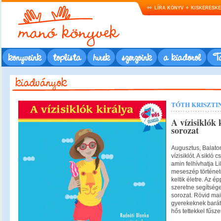
LÍRA KÖNYV
KISKERESK
könyveink
toplista
hírek
szerzőink
a kiadóról
Ta
TÓTH KRISZTI
A vízisiklók 
sorozat
Augusztus, Balato
vízisiklót. A sikló 
amin felhívhatja Li
meseszép történeté
keltik életre. Az 
szeretne segítség
sorozat. Rövid ma
gyerekeknek baráts
hős tettekkel fűsz