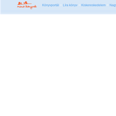
Könyvportál
Líra könyv
Kiskereskedelem
Nag