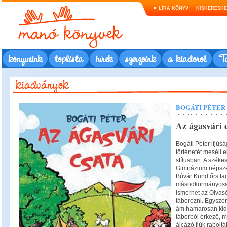
LÍRA KÖNYV
KISKERESK
könyveink
toplista
hírek
szerzőink
a kiadóról
Ta
BOGÁTI PÉTER
Az ágasvári 
Bogáti Péter ifjú
történetét meséli e
stílusban. A széke
Gimnázium népszer
Búvár Kund őrs tag
másodkormányosa j
ismerhet az Olvas
táborozni. Egyszer
ám hamarosan kider
táborból érkező, 
álcázó fiúk raboltá