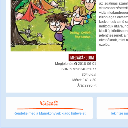
az izgalmas számh
visszaszerzéséért!
vidám kalandregén
különleges olvasm
kedvencek című sor
indítottuk útjára,
kicsit új köntösbe
jelenthessenek a m
olvasóknak, mint n
ezelőtt.
Megjelenés:
2018-06-01
ISBN: 9789634035077
304 oldal
Méret: 141 x 20
Ára: 2990 Ft
Rendelje meg a Manókönyvek kiadó hírlevelét
Tekintse me