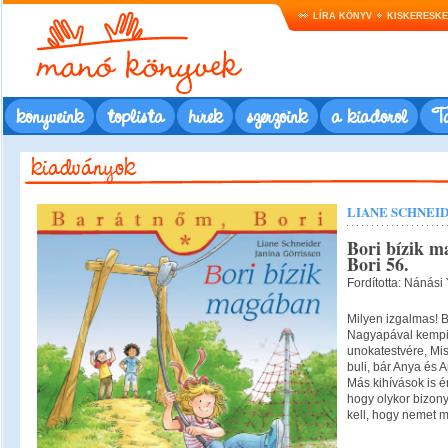
LÍRA KÖNYV
KISKERESK
könyveink
toplista
hírek
szerzőink
a kiadóról
Ta
LIANE SCHNEI
Bori bízik m
Bori 56.
Fordította: Nánási 
Milyen izgalmas!
Nagyapával kempin
unokatestvére, Misi
buli, bár Anya és 
Más kihívások is ér
hogy olykor bizon
kell, hogy nemet m