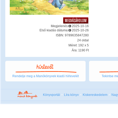
Megjelenés:
2025-10-16
Első kiadás dátuma:
2025-10-26
ISBN: 9789635847280
24 oldal
Méret: 192 x 5
Ára: 1190 Ft
Rendelje meg a Manókönyvek kiadó hírlevelét
Tekintse me
Könyvportál
Líra könyv
Kiskereskedelem
Nag