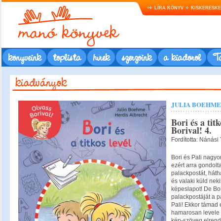
LÍRA KÖNYV
KISKERESK
könyveink
toplista
hírek
szerzőink
a kiadóról
Ta
JULIA BOEHME
Bori és a titk
Borival! 4.
Fordította: Nánási 
Bori és Pali nagyo
ezért arra gondolt
palackpostát, háth
és valaki küld ne
képeslapot! De Bor
palackpostáját a p
Pali! Ekkor támad e
hamarosan levele 
kép-szöveg elrende