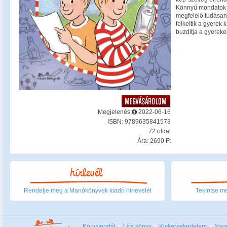
Könnyű mondatok 
megfelelő tudásan
felkeltik a gyerek
buzdítja a gyere
Megjelenés:
2022-06-16
ISBN: 9789635841578
72 oldal
Ára: 2690 Ft
Rendelje meg a Manókönyvek kiadó hírlevelét
Tekintse me
Könyvportál
Líra könyv
Kiskereskedelem
Nag