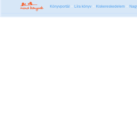
Könyvportál
Líra könyv
Kiskereskedelem
Nag