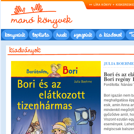
LÍRA KÖNYV
KISKERESK
könyveink
toplista
hírek
szerzőink
a kiadóról
Ta
JULIA BOEHME
Bori és az el
Bori regény 
Fordította: Nánási 
Bori igazán nem b
meghallgatása ép
esik, amin Anna an
mindenkit megőrjít
győződve arról, h
Viszont ezután eg
események. Lehet
mégiscsak balsze