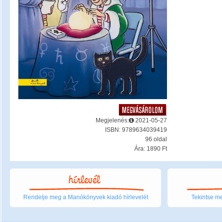
Megjelenés:
2021-05-27
ISBN: 9789634039419
96 oldal
Ára: 1890 Ft
Rendelje meg a Manókönyvek kiadó hírlevelét
Tekintse me