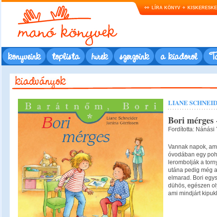
LÍRA KÖNYV
KISKERESK
könyveink
toplista
hírek
szerzőink
a kiadóról
Ta
LIANE SCHNEI
Bori mérges 
Fordította: Nánási 
Vannak napok, ami
óvodában egy pohár
lerombolják a torny
utána pedig még az
elmarad. Bori egy
dühös, egészen olya
ami mindjárt kipuk