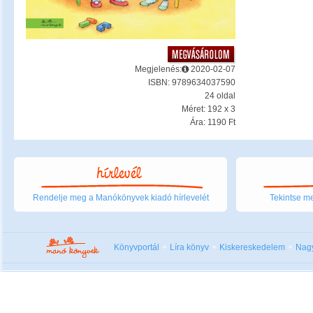
Megjelenés:
2020-02-07
ISBN: 9789634037590
24 oldal
Méret: 192 x 3
Ára: 1190 Ft
Rendelje meg a Manókönyvek kiadó hírlevelét
Tekintse me
Könyvportál
Líra könyv
Kiskereskedelem
Nag