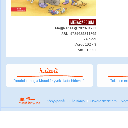
Megjelenés:
2023-10-12
ISBN: 9789635844265
24 oldal
Méret: 192 x 3
Ára: 1190 Ft
Rendelje meg a Manókönyvek kiadó hírlevelét
Tekintse me
Könyvportál
Líra könyv
Kiskereskedelem
Nag