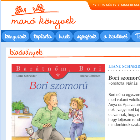
LÍRA KÖNYV
KISKERESK
könyveink
toplista
hírek
szerzőink
a kiadóról
Ta
LIANE SCHNEI
Bori szomorú
Fordította: Nánási 
Bori néha egyszer
mert valami véletle
Anya és Apa valami
neki, vagy mert fáj
ott vannak, hogy m
hogy teljesen rendj
mindenkinek szab