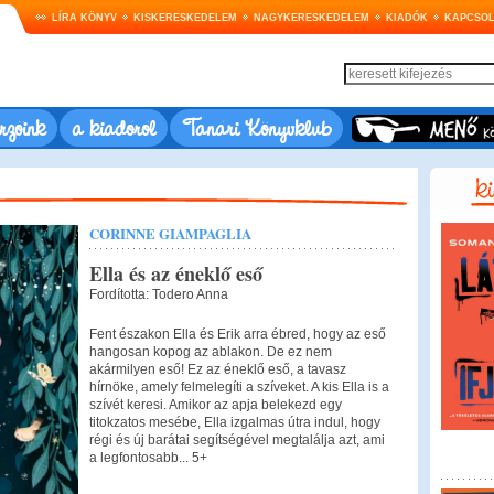
LÍRA KÖNYV
KISKERESKEDELEM
NAGYKERESKEDELEM
KIADÓK
KAPCSOL
rzőink
a kiadóról
Tanári Könyvklub
CORINNE GIAMPAGLIA
Ella és az éneklő eső
Fordította: Todero Anna
Fent északon Ella és Erik arra ébred, hogy az eső
hangosan kopog az ablakon. De ez nem
akármilyen eső! Ez az éneklő eső, a tavasz
hírnöke, amely felmelegíti a szíveket. A kis Ella is a
szívét keresi. Amikor az apja belekezd egy
titokzatos mesébe, Ella izgalmas útra indul, hogy
régi és új barátai segítségével megtalálja azt, ami
a legfontosabb... 5+