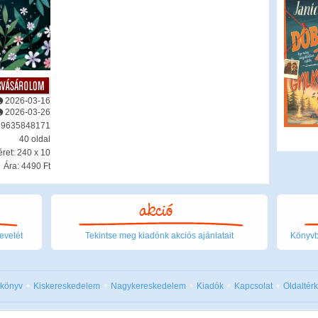
2026-03-16
2026-03-26
89635848171
40 oldal
ret: 240 x 10
Ára: 4490 Ft
evelét
Tekintse meg kiadónk akciós ajánlatait
Könyvbo
 könyv
Kiskereskedelem
Nagykereskedelem
Kiadók
Kapcsolat
Oldaltér