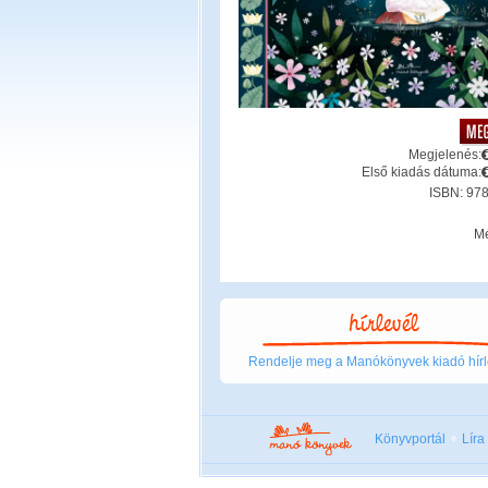
Megjelenés:
Első kiadás dátuma:
ISBN: 97
Mé
Rendelje meg a Manókönyvek kiadó hírl
Könyvportál
Líra