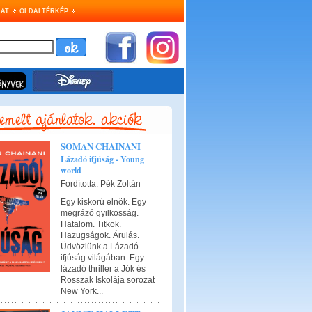
AT
OLDALTÉRKÉP
SOMAN CHAINANI
Lázadó ifjúság - Young
world
Fordította: Pék Zoltán
Egy kiskorú elnök. Egy
megrázó gyilkosság.
Hatalom. Titkok.
Hazugságok. Árulás.
Üdvözlünk a Lázadó
ifjúság világában. Egy
lázadó thriller a Jók és
Rosszak Iskolája sorozat
New York...