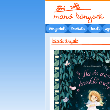
könyveink
toplista
hírek
sze