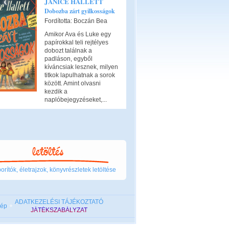
JANICE HALLETT
Dobozba zárt gyilkosságok
Fordította: Boczán Bea
Amikor Ava és Luke egy
papírokkal teli rejtélyes
dobozt találnak a
padláson, egyből
kíváncsiak lesznek, milyen
titkok lapulhatnak a sorok
között. Amint olvasni
kezdik a
naplóbejegyzéseket,...
rítók, életrajzok, könyvrészletek letöltése
ADATKEZELÉSI TÁJÉKOZTATÓ
kép
JÁTÉKSZABÁLYZAT