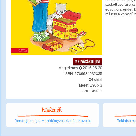
szokott tízóraira 
együtt órarendet, 
mást is a könyv út
Megjelenés:
2016-06-20
ISBN: 9789634032335
24 oldal
Méret: 190 x 3
Ára: 1490 Ft
Rendelje meg a Manókönyvek kiadó hírlevelét
Tekintse me