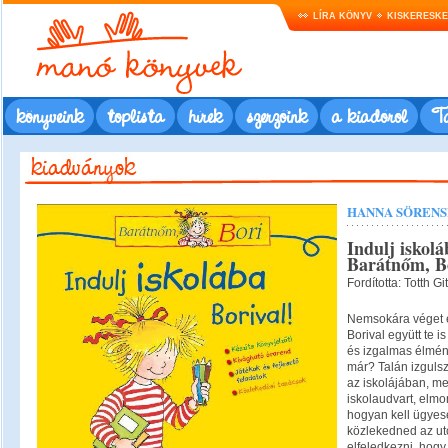
LÍRA KÖNYV
KISKERESK
könyveink
toplista
hírek
szerzőink
a kiadóról
Ta
HANNA SÖRENSE
Indulj iskolá
Barátnőm, Bo
Fordította: Totth Gi
Nemsokára véget é
Borival együtt te is
és izgalmas élmén
már? Talán izgulsz
az iskolájában, me
iskolaudvart, elmo
hogyan kell ügye
közlekedned az ut
elfeledkezni, hogy