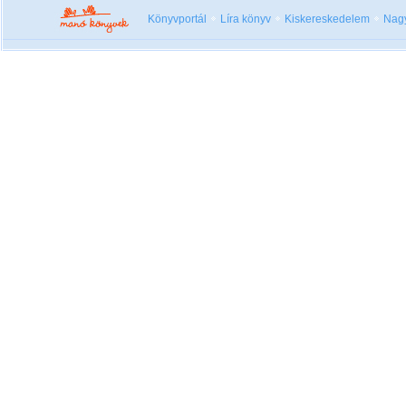
Könyvportál
Líra könyv
Kiskereskedelem
Nag