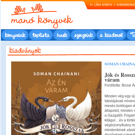
LÍRA KÖNYV
KISKERESK
könyveink
toplista
hírek
szerzőink
a kiadóról
Ta
SOMAN CHAINA
Jók és Rossza
váram
Fordította: Bozai 
Minden vég egy új 
Iskolájának növend
mesés boldogan-é
állapotot, minden 
a Gazgatót. Fogalm
kitágul... és a törté
végbizonyítvány 
mindenkinek vándo
dicsőséget szerez