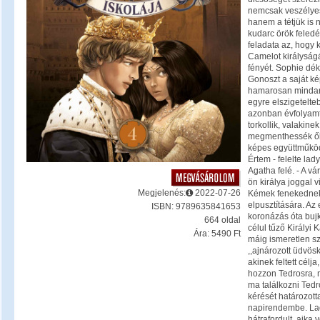
nemcsak veszélyes
hanem a tétjük is n
kudarc örök feledé
feladata az, hogy k
Camelot királyság
fényét. Sophie dék
Gonoszt a saját ké
hamarosan minda
egyre elszigetelte
azonban évfolyamt
torkollik, valakine
megmenthessék ők
képes együttműköd
Értem - felelte lad
Agatha felé. - A v
ön királya joggal vi
Megjelenés:
2022-07-26
Kémek fenekednek
elpusztítására. Az 
ISBN: 9789635841653
koronázás óta buj
664 oldal
célul tűző Királyi 
Ára: 5490 Ft
máig ismeretlen sz
,,ajnározott üdvö
akinek feltett cél
hozzon Tedrosra, mi
ma találkozni Tedro
kérését határozott
napirendembe. La
hátrafordult, ajka 