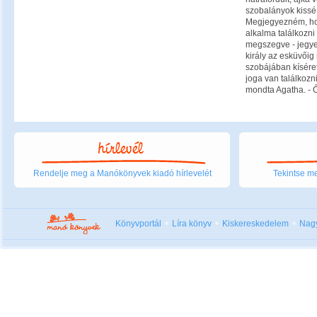
szobalányok kissé 
Megjegyezném, hog
alkalma találkozni 
megszegve - jegye
király az esküvőig
szobájában kíséret
joga van találkozn
mondta Agatha. - Ő 
Rendelje meg a Manókönyvek kiadó hírlevelét
Tekintse me
Könyvportál
Líra könyv
Kiskereskedelem
Nag