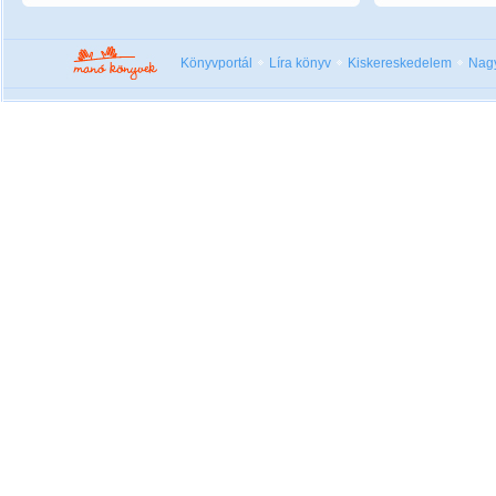
Könyvportál
Líra könyv
Kiskereskedelem
Nag