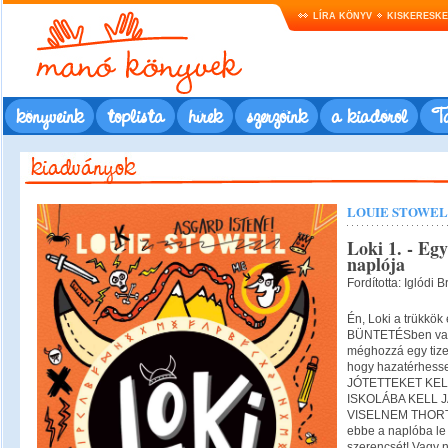
LÍRA KÖNYV
KISKERESK
könyveink
toplista
hírek
szerzőink
a kiadóról
Ta
LOUIE STOWE
Loki 1. - Egy
naplója
Fordította: Iglódi 
Én, Loki a trükkök
BÜNTETÉSben vagy
méghozzá egy tize
hogy hazatérhessek
JÓTETTEKET KELL
ISKOLÁBA KELL J
VISELNEM THORT (
ebbe a naplóba le 
szerencsét! Vagy 