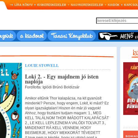
LÍRA KÖNYV
KISKERESKEDELEM
NAGYKERESKEDELEM
KIADÓK
KAPCSOL
rzőink
a kiadóról
Tanári Könyvklub
LOUIE STOWELL
Loki 2. - Egy majdnem jó isten
naplója
Fordította: Iglódi Brúnó Boldizsár
Amikor eltűnik Thor kalapácsa, na kit gyanúsít
mindenki? Persze, hogy engem, Lokit, ki mást? Ez
olyan igazságtalan! Hiszen én már jó vagyok!
Ahhoz, hogy tisztázni tudjam magam: 1., MEG
KELL TALÁLNOM THOR IMÁDOTT KALAPÁCSÁT
2., LE KELL LEPLEZNEM A VALÓDI TOLVAJT 3.,
MINDENKIT RÁ KELL VENNEM, HOGY
BEISMERJE, HOGY MEKKORÁT TÉVEDETT
(Ugye nem is kérdés, hogy az utolsó pont a