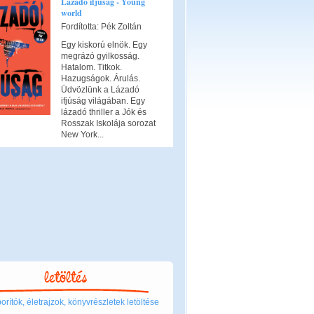
Lázadó ifjúság - Young
world
Fordította: Pék Zoltán
Egy kiskorú elnök. Egy
megrázó gyilkosság.
Hatalom. Titkok.
Hazugságok. Árulás.
Üdvözlünk a Lázadó
ifjúság világában. Egy
lázadó thriller a Jók és
Rosszak Iskolája sorozat
New York...
rítók, életrajzok, könyvrészletek letöltése