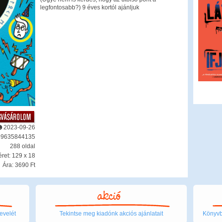
legfontosabb?) 9 éves kortól ajánljuk
2023-09-26
89635844135
288 oldal
ret: 129 x 18
Ára: 3690 Ft
evelét
Tekintse meg kiadónk akciós ajánlatait
Könyvbo