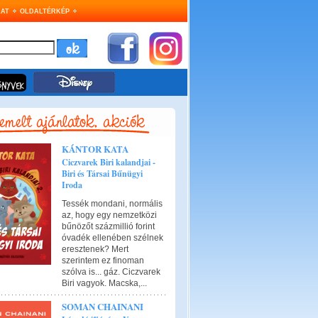
AT
OLDALTÉRKÉP
KÁNTOR KATA
Ciczvarek Biri kalandjai -
Biri és Társai Bűnügyi
Iroda
Tessék mondani, normális
az, hogy egy nemzetközi
bűnözőt százmillió forint
óvadék ellenében szélnek
eresztenek? Mert
szerintem ez finoman
szólva is... gáz. Ciczvarek
Biri vagyok. Macska,...
SOMAN CHAINANI