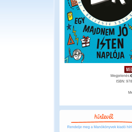
Megjelenés:
ISBN: 97
Mé
Rendelje meg a Manókönyvek kiadó hírl