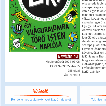
elkeseredettebbne
szerepét kapja az 
van-e egyáltalán é
mindenki olyan bi
változni. Aztán egy
szokatlan gyűrűt a
Egy gyűrűt, ami am
Andvari elátkozott 
Lokinak, cserébe,
legsötétebb vágyait
darabban, míg nek
szerepe jutott! A
figyelem, és bebi
következőket kell 
feltüntetnem Thort 
hogy csodálatos v
Megjelenés:
2024-03-08
elátkozott gyűrűt,
ISBN: 9789635844715
kívánságom valóra 
288 oldal
kortól ajánljuk
Ára: 3690 Ft
Rendelje meg a Manókönyvek kiadó hírlevelét
Tekintse me