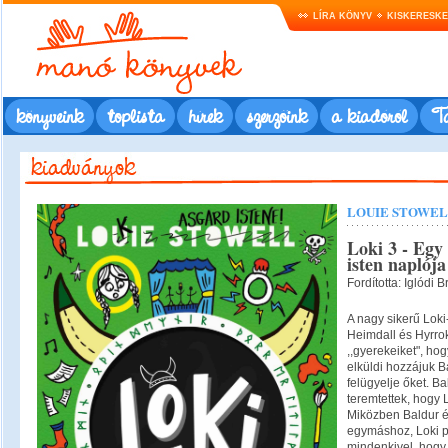
LÍRA KÖNYV
KISKERESK
könyveink
toplista
hírek
szerzőink
a kiadóról
Ta
LOUIE STOWE
Loki 3 - Egy
isten naplója
Fordította: Iglódi 
A nagy sikerű Loki-
Heimdall és Hyrro
,,gyerekeiket", ho
elküldi hozzájuk Ba
felügyelje őket. Bal
teremtettek, hogy L
Miközben Baldur é
egymáshoz, Loki p
mindenkivel, hogy