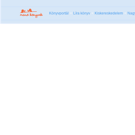
Könyvportál
Líra könyv
Kiskereskedelem
Nag