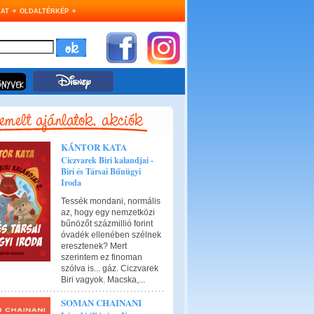
AT
OLDALTÉRKÉP
KÁNTOR KATA
Ciczvarek Biri kalandjai -
Biri és Társai Bűnügyi
Iroda
Tessék mondani, normális
az, hogy egy nemzetközi
bűnözőt százmillió forint
óvadék ellenében szélnek
eresztenek? Mert
szerintem ez finoman
szólva is... gáz. Ciczvarek
Biri vagyok. Macska,...
SOMAN CHAINANI