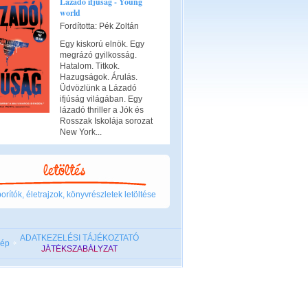
Lázadó ifjúság - Young
world
Fordította: Pék Zoltán
Egy kiskorú elnök. Egy
megrázó gyilkosság.
Hatalom. Titkok.
Hazugságok. Árulás.
Üdvözlünk a Lázadó
ifjúság világában. Egy
lázadó thriller a Jók és
Rosszak Iskolája sorozat
New York...
rítók, életrajzok, könyvrészletek letöltése
ADATKEZELÉSI TÁJÉKOZTATÓ
kép
JÁTÉKSZABÁLYZAT