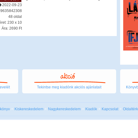
2022-09-23
89635842308
48 oldal
ret: 230 x 10
Ára: 2690 Ft
evelét
Tekintse meg kiadónk akciós ajánlatait
Könyvbo
 könyv
Kiskereskedelem
Nagykereskedelem
Kiadók
Kapcsolat
Oldaltér