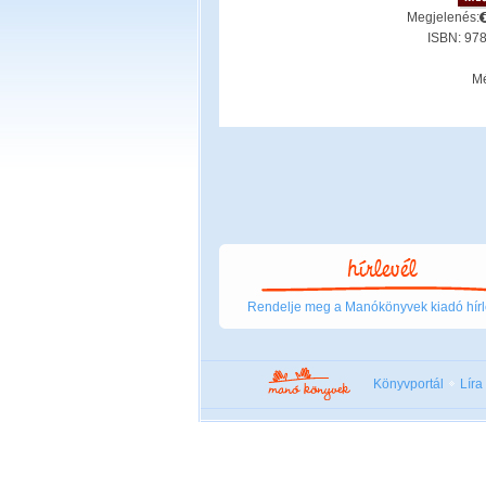
Megjelenés:
ISBN: 97
Mé
Rendelje meg a Manókönyvek kiadó hírl
Könyvportál
Líra