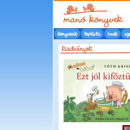
könyveink
toplista
hírek
sze