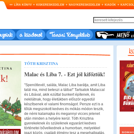
LÍRA KÖNYV
KISKERESKEDELEM
NAGYKERESKEDELEM
KIADÓK
KAPCSOL
rzőink
a kiadóról
Tanári Könyvklub
TÓTH KRISZTINA
Malac és Liba 7. - Ezt jól kifőztük!
"Spenótlevél, saláta, Malac Liba barátja, amit Liba
talál ma, mind beteszi a tálba!" Tartsatok Malaccal
és Libával, akik ezúttal bunkert építenek, és
nekilátnak, hogy életükben először egyedül
készítsenek el valami finomságot. Persze ezt is a
tőlük megszokott kedves és mókás módon teszik,
de némi kalamajka és megannyi vicces jelenet
után minden a helyére kerül. Tóth Krisztina
gyerekeknek és szüleiknek egyaránt kedves
történetei bővelkednek a humorban, melyekkel
igazi közös, családi élmény lesz a mesehallgatás.