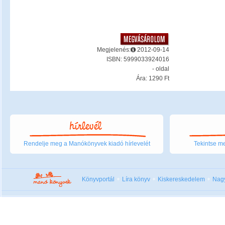
Megjelenés:
2012-09-14
ISBN: 5999033924016
- oldal
Ára: 1290 Ft
Rendelje meg a Manókönyvek kiadó hírlevelét
Tekintse me
Könyvportál
Líra könyv
Kiskereskedelem
Nag