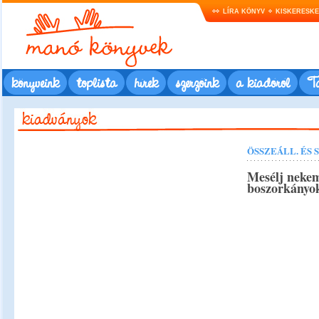
LÍRA KÖNYV
KISKERESK
könyveink
toplista
hírek
szerzőink
a kiadóról
Ta
ÖSSZEÁLL. ÉS 
Mesélj nekem
boszorkányok