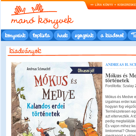
LÍRA KÖNYV
KISKERESK
könyveink
toplista
hírek
szerzőink
a kiadóról
Ta
ANDREAS H. S
Mókus és Me
történetek
Fordította: Szalay
Mókus és Medve eg
izgalmas erdei kal
hogyan fog végződ
Természetesen eg
azt eltervezték. A 
pedig megtalálják 
És vajon mihez ke
limlommal? Olvasd
megkapod a válasz