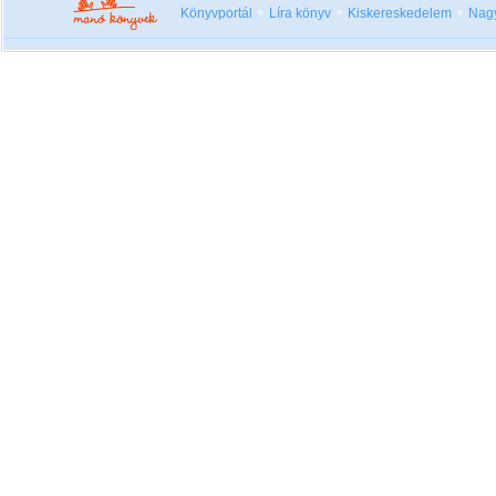
Könyvportál
Líra könyv
Kiskereskedelem
Nag