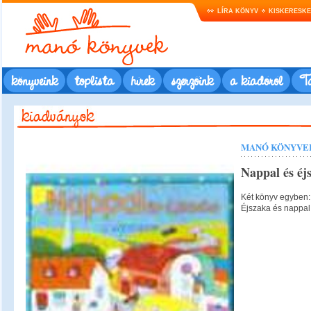
LÍRA KÖNYV
KISKERESK
könyveink
toplista
hírek
szerzőink
a kiadóról
Ta
MANÓ KÖNYVE
Nappal és éj
Két könyv egyben:
Éjszaka és nappal