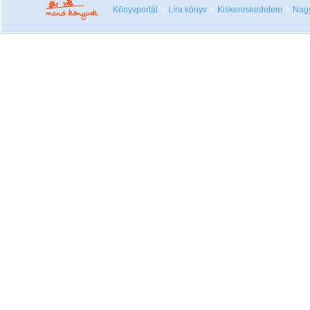
Könyvportál
Líra könyv
Kiskereskedelem
Nag