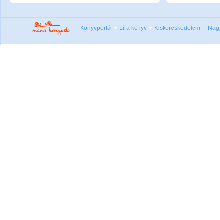
Könyvportál
Líra könyv
Kiskereskedelem
Nag