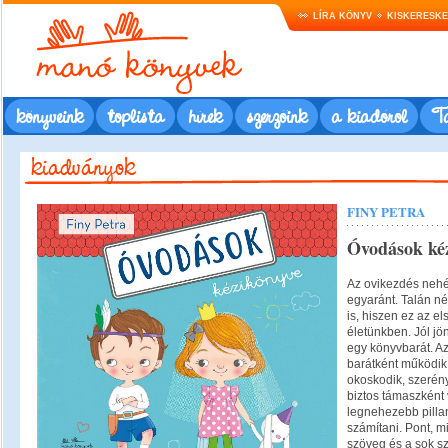
LÍRA KÖNYV
KISKERESK
könyveink
toplista
hírek
szerzőink
a kiadóról
Ta
FINY PETRA
Óvodások ké
Az ovikezdés nehé
egyaránt. Talán n
is, hiszen ez az e
életünkben. Jól jön
egy könyvbarát. A
barátként működik
okoskodik, szerén
biztos támaszként 
legnehezebb pilla
számítani. Pont, m
szöveg és a sok sz