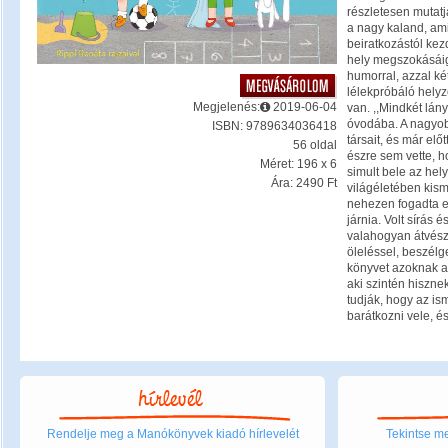
részletesen mutatj
a nagy kaland, am
beiratkozástól kezd
hely megszokásáig.
humorral, azzal ké
lélekpróbáló hely
Megjelenés:
2019-06-04
van. ,,Mindkét lá
óvodába. A nagyobb
ISBN: 9789634036418
társait, és már előt
56 oldal
észre sem vette, h
Méret: 196 x 6
simult bele az hel
Ára: 2490 Ft
világéletében kis
nehezen fogadta e
járnia. Volt sírás
valahogyan átvész
öleléssel, beszélg
könyvet azoknak az
aki szintén hiszne
tudják, hogy az is
barátkozni vele, é
Rendelje meg a Manókönyvek kiadó hírlevelét
Tekintse me