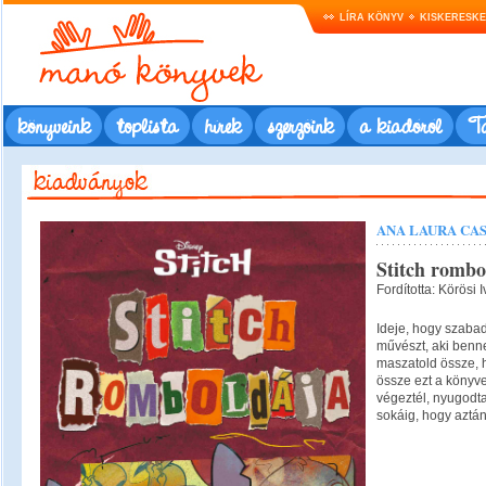
LÍRA KÖNYV
KISKERESK
könyveink
toplista
hírek
szerzőink
a kiadóról
Ta
ANA LAURA CA
Stitch rombo
Fordította: Körösi I
Ideje, hogy szaba
művészt, aki benne
maszatold össze, h
össze ezt a könyve
végeztél, nyugodta
sokáig, hogy aztán