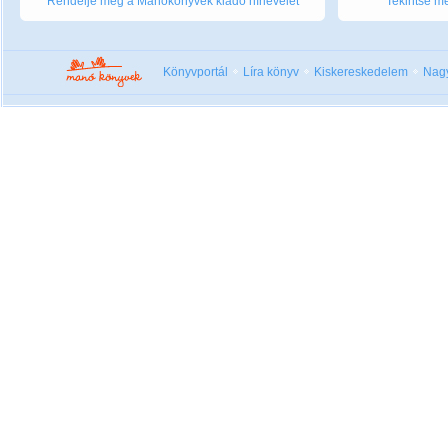
Rendelje meg a Manókönyvek kiadó hírlevelét
Tekintse me
Könyvportál
Líra könyv
Kiskereskedelem
Nag