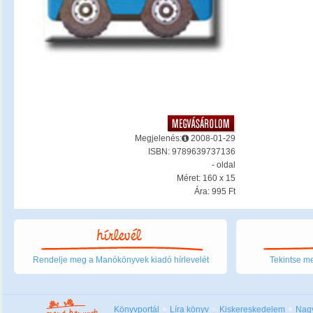
Megjelenés:
2008-01-29
ISBN: 9789639737136
- oldal
Méret: 160 x 15
Ára: 995 Ft
Rendelje meg a Manókönyvek kiadó hírlevelét
Tekintse me
Könyvportál
Líra könyv
Kiskereskedelem
Nag