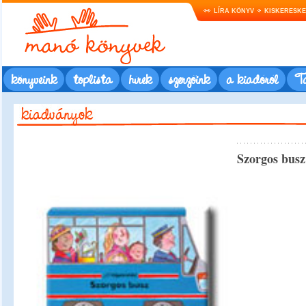
LÍRA KÖNYV
KISKERESK
könyveink
toplista
hírek
szerzőink
a kiadóról
Ta
Szorgos busz