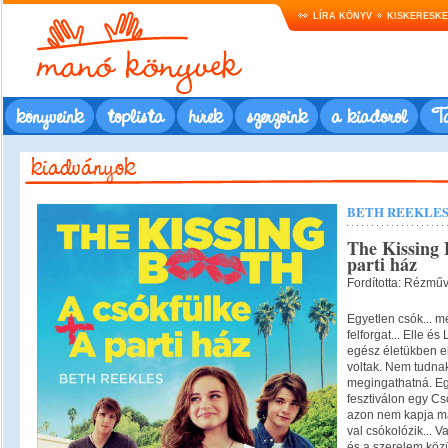
LÍRA KÖNYV
KISKERESK
könyveink
toplista
hírek
szerzőink
a kiadóról
Ta
BETH REEKLE
The Kissing 
parti ház
Fordította: Rézmű
Egyetlen csók... m
felforgat... Elle é
egész életükben el
voltak. Nem tudnak
megingathatná. Eg
fesztiválon egy Cs
azon nem kapja ma
val csókolózik... V
és a szerelem közü