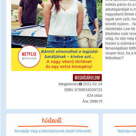
mókás páros és a 
alkotógárdáját is m
nagysikerű filmek m
egyik sem szól, hog
követő nyáron... N
ökörködés Lee-ék t
tökéletes nyár rec
világ. Az idei még
hiszen a számára 
társaságában tölth
szuper lesz, ha a l
felbukkan?
Megjelenés:
2021-02-24
ISBN: 9789634039723
424 oldal
Ára: 3990 Ft
Rendelje meg a Manókönyvek kiadó hírlevelét
Tekintse me