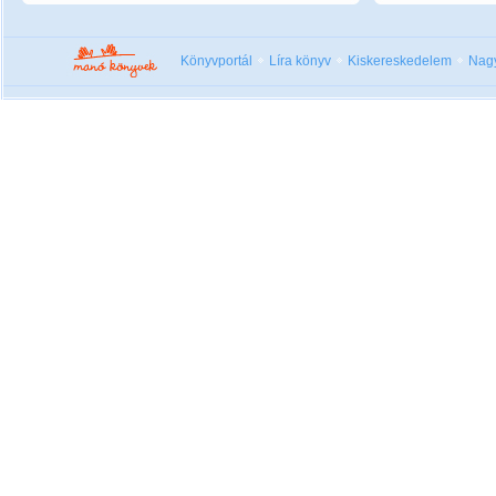
Könyvportál
Líra könyv
Kiskereskedelem
Nag