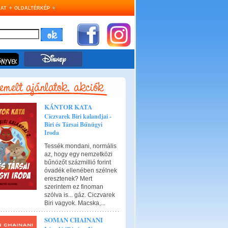
AT
OLDALTÉRKÉP
KÁNTOR KATA
Ciczvarek Biri kalandjai -
Biri és Társai Bűnügyi
Iroda
Tessék mondani, normális
az, hogy egy nemzetközi
bűnözőt százmillió forint
óvadék ellenében szélnek
eresztenek? Mert
szerintem ez finoman
szólva is... gáz. Ciczvarek
Biri vagyok. Macska,...
SOMAN CHAINANI