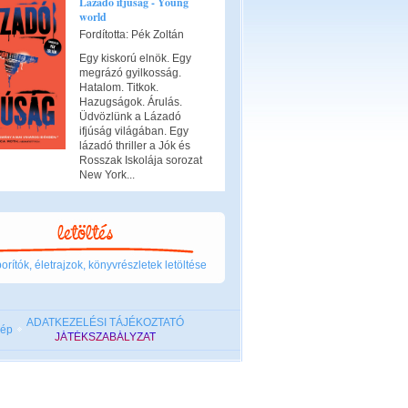
Lázadó ifjúság - Young
world
Fordította: Pék Zoltán
Egy kiskorú elnök. Egy
megrázó gyilkosság.
Hatalom. Titkok.
Hazugságok. Árulás.
Üdvözlünk a Lázadó
ifjúság világában. Egy
lázadó thriller a Jók és
Rosszak Iskolája sorozat
New York...
rítók, életrajzok, könyvrészletek letöltése
ADATKEZELÉSI TÁJÉKOZTATÓ
kép
JÁTÉKSZABÁLYZAT