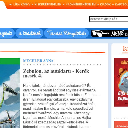
LÍRA KÖNYV
KISKERESKEDELEM
NAGYKERESKEDELEM
KIADÓK
KAPCSOL
rzőink
a kiadóról
Tanári Könyvklub
MECHLER ANNA
Zebulon, az autódaru - Kerék
mesék 4.
Hallottatok már pizzaimádó autódaruról? És
olyanról, aki barátságot köt egy kiselefánttal? A
Kerék mesék legújabb részének hőse - Zebulon -
ilyen. Ellátogat egy cirkuszba, egy osztálynyi
gyerek pizzakirállyá választja, irodaházat épít,
majd máskor Bartoló, a markoló segédletével
medencét varázsol egy udvarra. A tizenegy
izgalmas mesét Mechler Anna írta, és Hajba
László részletgazdag rajzai keltik életre. A
történetek nemcsak szórakoztatnak, hanem