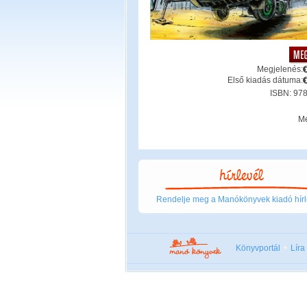
Megjelenés:
Első kiadás dátuma:
ISBN: 97
Mé
Rendelje meg a Manókönyvek kiadó hírl
Könyvportál
Líra