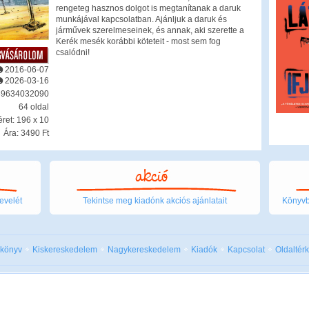
rengeteg hasznos dolgot is megtanítanak a daruk
munkájával kapcsolatban. Ajánljuk a daruk és
járművek szerelmeseinek, és annak, aki szerette a
Kerék mesék korábbi köteteit - most sem fog
csalódni!
2016-06-07
2026-03-16
89634032090
64 oldal
ret: 196 x 10
Ára: 3490 Ft
evelét
Tekintse meg kiadónk akciós ajánlatait
Könyvbo
 könyv
Kiskereskedelem
Nagykereskedelem
Kiadók
Kapcsolat
Oldaltér