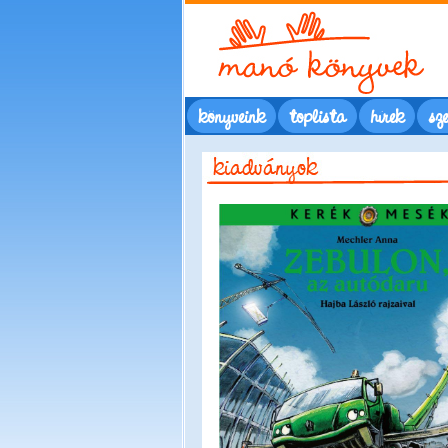
könyveink
toplista
hírek
sze