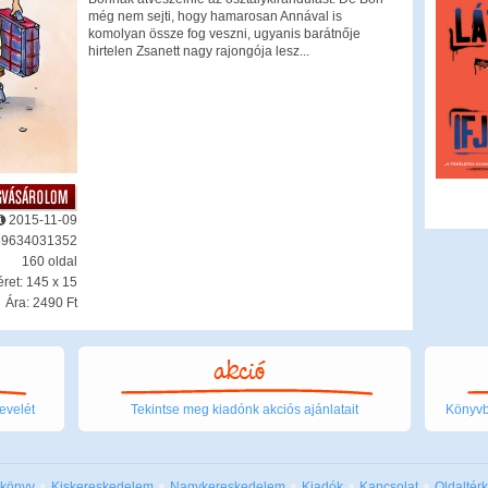
még nem sejti, hogy hamarosan Annával is
komolyan össze fog veszni, ugyanis barátnője
hirtelen Zsanett nagy rajongója lesz...
2015-11-09
89634031352
160 oldal
ret: 145 x 15
Ára: 2490 Ft
evelét
Tekintse meg kiadónk akciós ajánlatait
Könyvbo
 könyv
Kiskereskedelem
Nagykereskedelem
Kiadók
Kapcsolat
Oldaltér