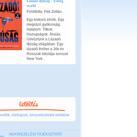
Lázadó ifjúság - Young
world
Fordította: Pék Zoltán
Egy kiskorú elnök. Egy
megrázó gyilkosság.
Hatalom. Titkok.
Hazugságok. Árulás.
Üdvözlünk a Lázadó
ifjúság világában. Egy
lázadó thriller a Jók és
Rosszak Iskolája sorozat
New York...
rítók, életrajzok, könyvrészletek letöltése
ADATKEZELÉSI TÁJÉKOZTATÓ
kép