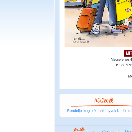
Megjelenés:
ISBN: 97
Mé
Rendelje meg a Manókönyvek kiadó hírl
Könyvportál
Líra