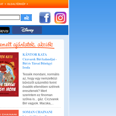
AT
OLDALTÉRKÉP
KÁNTOR KATA
Ciczvarek Biri kalandjai -
Biri és Társai Bűnügyi
Iroda
Tessék mondani, normális
az, hogy egy nemzetközi
bűnözőt százmillió forint
óvadék ellenében szélnek
eresztenek? Mert
szerintem ez finoman
szólva is... gáz. Ciczvarek
Biri vagyok. Macska,...
SOMAN CHAINANI