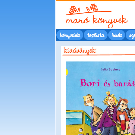
könyveink
toplista
hírek
sze