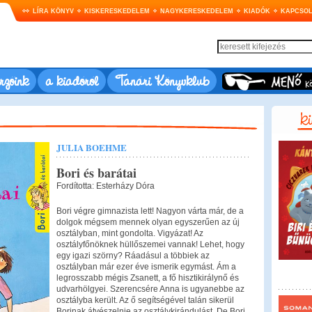
LÍRA KÖNYV
KISKERESKEDELEM
NAGYKERESKEDELEM
KIADÓK
KAPCSOL
rzőink
a kiadóról
Tanári Könyvklub
JULIA BOEHME
Bori és barátai
Fordította: Esterházy Dóra
Bori végre gimnazista lett! Nagyon várta már, de a
dolgok mégsem mennek olyan egyszerűen az új
osztályban, mint gondolta. Vigyázat! Az
osztályfőnöknek hüllőszemei vannak! Lehet, hogy
egy igazi szörny? Ráadásul a többiek az
osztályban már ezer éve ismerik egymást. Ám a
legrosszabb mégis Zsanett, a fő hisztikirálynő és
udvarhölgyei. Szerencsére Anna is ugyanebbe az
osztályba került. Az ő segítségével talán sikerül
Borinak átvészelnie az osztálykirándulást. De Bori