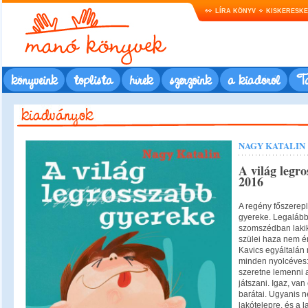
LÍRA KÖNYV
KISKERESK
könyveink
toplista
hírek
szerzőink
a kiadóról
Ta
NAGY KATALIN
A világ legr
2016
A regény főszerepl
gyereke. Legalábbi
szomszédban lakik,
szülei haza nem é
Kavics egyáltalán 
minden nyolcéves:
szeretne lemenni a
játszani. Igaz, v
barátai. Ugyanis n
lakótelepre, és a 