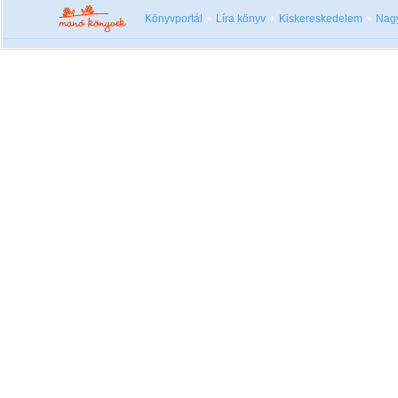
Könyvportál
Líra könyv
Kiskereskedelem
Nag