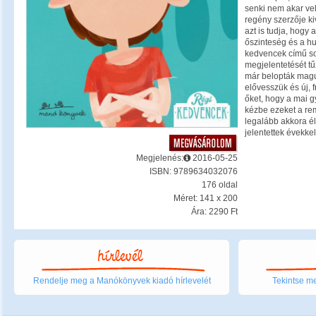
senki nem akar vel
regény szerzője ki
azt is tudja, hogy
őszinteség és a hu
kedvencek című s
megjelentetését tű
már belopták magu
elővesszük és új, f
őket, hogy a mai 
kézbe ezeket a re
legalább akkora é
jelentettek évekkel
Megjelenés:
2016-05-25
ISBN: 9789634032076
176 oldal
Méret: 141 x 200
Ára: 2290 Ft
Rendelje meg a Manókönyvek kiadó hírlevelét
Tekintse me