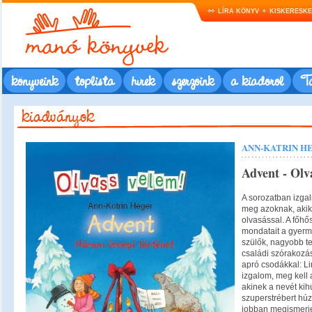
LÍRA KÖNYV
KISKERESK
könyveink
toplista
hírek
szerzőink
a kiadóról
Ta
ANN-KATRIN H
Advent - Olv
A sorozatban izga
meg azoknak, akik
olvasással. A főhő
mondatait a gyerm
szülők, nagyobb te
családi szórakozás
apró csodákkal: L
izgalom, meg kell 
akinek a nevét kih
szuperstrébert hú
jobban megismerje 