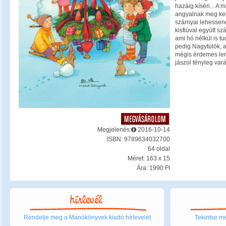
hazáig kíséri... A 
angyalnak meg kell
szárnyai lehessen
kisfiúval együtt sz
ami hó nélkül is tu
pedig Nagytülök, a
mégis érdemes lem
jászol tényleg vará
Megjelenés:
2016-10-14
ISBN: 9789634032700
64 oldal
Méret: 163 x 15
Ára: 1990 Ft
Rendelje meg a Manókönyvek kiadó hírlevelét
Tekintse me