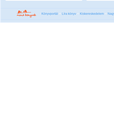
Könyvportál
Líra könyv
Kiskereskedelem
Nag