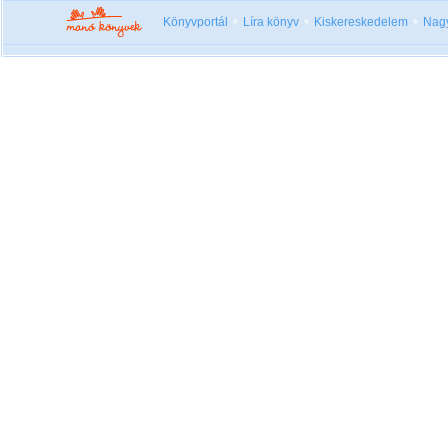
Könyvportál
Líra könyv
Kiskereskedelem
Nag