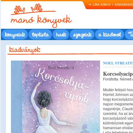
LÍRA KÖNYV
KISKERESK
könyveink
toplista
hírek
szerzőink
a kiadóról
Ta
NOEL STREATF
Korcsolyaci
Fordította: Németi 
Miután felépül hos
Harriet Johnson az
hogy korcsolyázzon
napon megismerked
nagynénje, Claudi
szeretné, ha az ár
korcsolyázónő vál
különböznek egymás
hamarosan elválas
Lalla tehetsége é