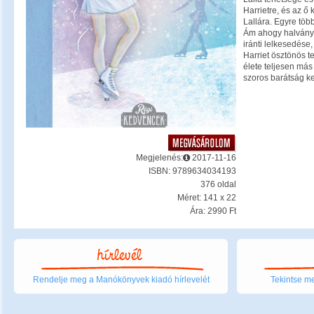
Harrietre, és az ő
Lallára. Egyre több
Ám ahogy halványo
iránti lelkesedése
Harriet ösztönös t
élete teljesen más
szoros barátság ke
Megjelenés:
2017-11-16
ISBN: 9789634034193
376 oldal
Méret: 141 x 22
Ára: 2990 Ft
Rendelje meg a Manókönyvek kiadó hírlevelét
Tekintse me