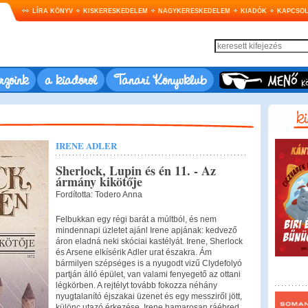
LÍRA KÖNYV
KISKERESKEDELEM
NAGYKERESKEDELEM
KIADÓK
KAPCSOL
rzőink
a kiadóról
Tanári Könyvklub
IRENE ADLER
Sherlock, Lupin és én 11. - Az
ármány kikötője
Fordította: Todero Anna
Felbukkan egy régi barát a múltból, és nem
mindennapi üzletet ajánl Irene apjának: kedvező
áron eladná neki skóciai kastélyát. Irene, Sherlock
és Arsene elkísérik Adler urat északra. Ám
bármilyen szépséges is a nyugodt vizű Clydefolyó
partján álló épület, van valami fenyegető az ottani
légkörben. A rejtélyt tovább fokozza néhány
nyugtalanító éjszakai üzenet és egy messziről jött,
különc utazó érkezése. Irene hamarosan ráébred,