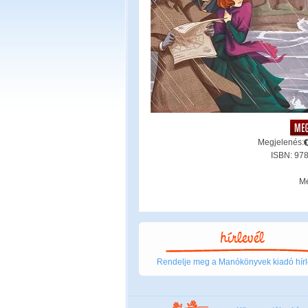
Megjelenés:
ISBN: 97
Mé
Rendelje meg a Manókönyvek kiadó hírl