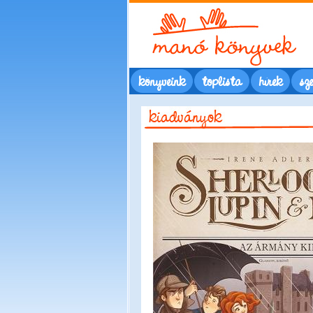
könyveink
toplista
hírek
sze