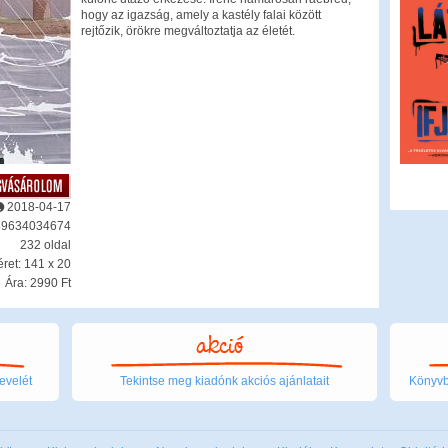
hogy az igazság, amely a kastély falai között
rejtőzik, örökre megváltoztatja az életét.
2018-04-17
89634034674
232 oldal
ret: 141 x 20
Ára: 2990 Ft
evelét
Tekintse meg kiadónk akciós ajánlatait
Könyvbo