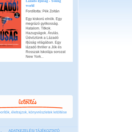
Lázadó ifjúság - Young
world
Fordította: Pék Zoltán
Egy kiskorú elnök. Egy
megrázó gyilkosság.
Hatalom. Titkok.
Hazugságok. Árulás.
Üdvözlünk a Lázadó
ifjúság világában. Egy
lázadó thriller a Jók és
Rosszak Iskolája sorozat
New York...
rítók, életrajzok, könyvrészletek letöltése
ADATKEZELÉSI TÁJÉKOZTATÓ