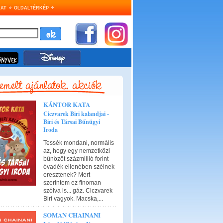
AT
OLDALTÉRKÉP
KÁNTOR KATA
Ciczvarek Biri kalandjai -
Biri és Társai Bűnügyi
Iroda
Tessék mondani, normális
az, hogy egy nemzetközi
bűnözőt százmillió forint
óvadék ellenében szélnek
eresztenek? Mert
szerintem ez finoman
szólva is... gáz. Ciczvarek
Biri vagyok. Macska,...
SOMAN CHAINANI