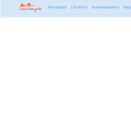
Könyvportál
Líra könyv
Kiskereskedelem
Nag