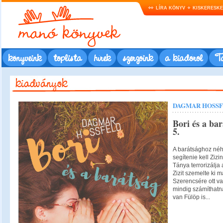
LÍRA KÖNYV
KISKERESK
könyveink
toplista
hírek
szerzőink
a kiadóról
Ta
DAGMAR HOSS
Bori és a bar
5.
A barátsághoz néha
segítenie kell Zizi
Tánya terrorizálja 
Zizit szemelte ki 
Szerencsére ott va
mindig számíthatn
van Fülöp is...