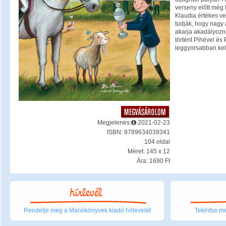
verseny előtt még
Klaudia értékes ver
tudják, hogy nagy 
akarja akadályozni
történt Pihével és
leggyorsabban kell
Megjelenés:
2021-02-23
ISBN: 9789634039341
104 oldal
Méret: 145 x 12
Ára: 1690 Ft
Rendelje meg a Manókönyvek kiadó hírlevelét
Tekintse me