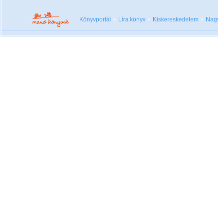
Könyvportál
Líra könyv
Kiskereskedelem
Nag