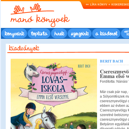
LÍRA KÖNYV
KISKERESK
könyveink
toplista
hírek
szerzőink
a kiadóról
Ta
BERIT BACH
Cseresznyevöl
Emma első v
Fordította: Nánási 
Már csak pár nap, 
a Sólyomfészek maj
cseresznyevölgyi 
ebben az évben az
Cseresznyevölgy 
szeretné bebizonyít
cseresznyevölgyi 
Betyáron egyáltal
díjugrató pályán. 