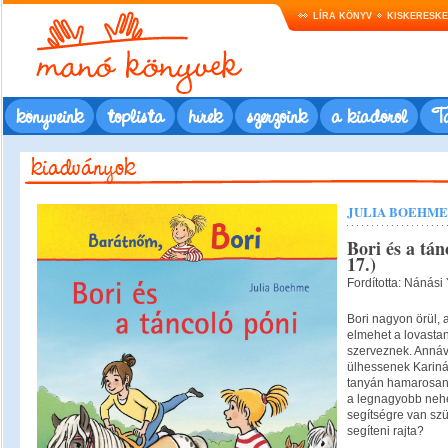
LÍRA KÖNYV
KISKERESK
könyveink
toplista
hírek
szerzőink
a kiadóról
Ta
JULIA BOEHME
Bori és a tán
17.)
Fordította: Nánási 
Bori nagyon örül,
elmehet a lovastan
szerveznek. Annáva
ülhessenek Kariná
tanyán hamarosan 
a legnagyobb nehé
segítségre van sz
segíteni rajta?