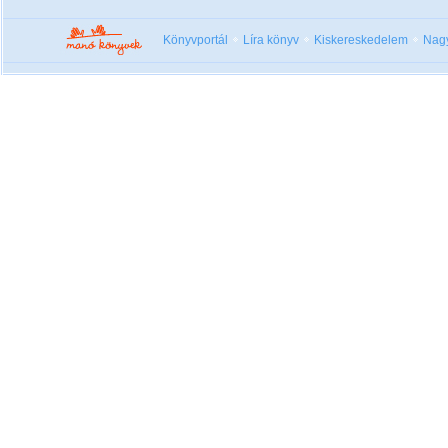
Könyvportál
Líra könyv
Kiskereskedelem
Nag