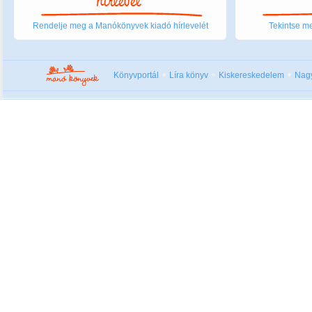
Rendelje meg a Manókönyvek kiadó hírlevelét
Tekintse me
Könyvportál
Líra könyv
Kiskereskedelem
Nag