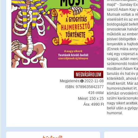
majd" - Sunday Exp
szerző Adam Kay v
Murisak voltak a r
viselésért és az e
boldogságát befe
orvosoknak halván
működik az emberi 
pisivel öblögettek 
lenyesték a hajfodr
(Ennek mára annyi
rakj egy csipeszt 
szaga), aztán merül
szókimondó histór
mostban! Adam Kay
tanulás és hat év p
kötelékből, ahová 
Megjelenés:
2022-11-08
miatt került. Már 
ISBN: 9789635842377
humoreszkeket írt.
416 oldal
kórházi orvosként is
szülni karácsonyko
Méret: 150 x 25
nagy sikert arattak
Ára: 4990 Ft
belül után a gyógyí
humorral.