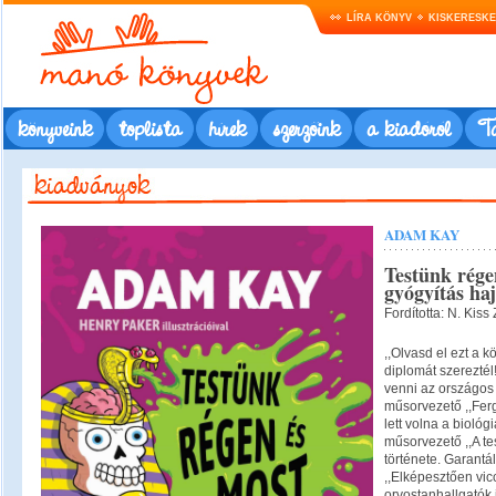
LÍRA KÖNYV
KISKERESK
könyveink
toplista
hírek
szerzőink
a kiadóról
Ta
ADAM KAY
Testünk rége
gyógyítás ha
Fordította: N. Kiss
,,Olvasd el ezt a 
diplomát szereztél!
venni az országos 
műsorvezető ,,Fer
lett volna a bioló
műsorvezető ,,A te
története. Garantá
,,Elképesztően vic
orvostanhallgatók