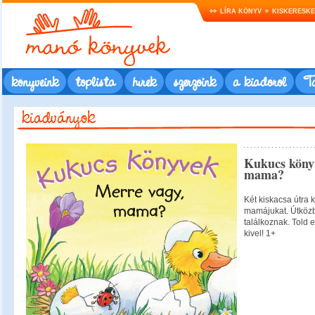
LÍRA KÖNYV
KISKERESK
könyveink
toplista
hírek
szerzőink
a kiadóról
Ta
Kukucs köny
mama?
Két kiskacsa útra 
mamájukat. Útközbe
találkoznak. Told e
kivel! 1+