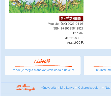
Megjelenés:
2023-04-06
ISBN: 9789635842827
12 oldal
Méret: 90 x 10
Ára: 1990 Ft
Rendelje meg a Manókönyvek kiadó hírlevelét
Tekintse me
Könyvportál
Líra könyv
Kiskereskedelem
Nag