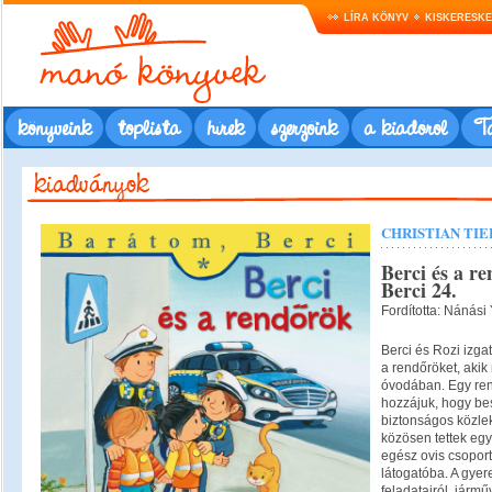
LÍRA KÖNYV
KISKERESK
könyveink
toplista
hírek
szerzőink
a kiadóról
Ta
CHRISTIAN TI
Berci és a r
Berci 24.
Fordította: Nánási 
Berci és Rozi izga
a rendőröket, akik
óvodában. Egy ren
hozzájuk, hogy be
biztonságos közle
közösen tettek egy
egész ovis csopor
látogatóba. A gyer
feladatairól, jármű