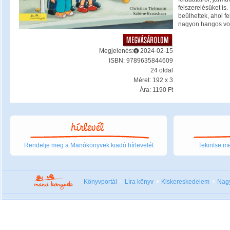
felszerelésüket is.
beülhettek, ahol fe
nagyon hangos vol
Megjelenés:
2024-02-15
ISBN: 9789635844609
24 oldal
Méret: 192 x 3
Ára: 1190 Ft
Rendelje meg a Manókönyvek kiadó hírlevelét
Tekintse me
Könyvportál
Líra könyv
Kiskereskedelem
Nag