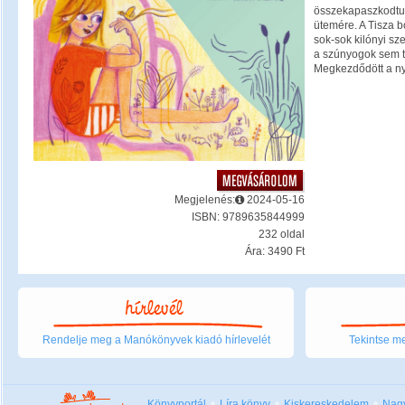
összekapaszkodtun
ütemére. A Tisza 
sok-sok kilónyi s
a szúnyogok sem t
Megkezdődött a nyá
Megjelenés:
2024-05-16
ISBN: 9789635844999
232 oldal
Ára: 3490 Ft
Rendelje meg a Manókönyvek kiadó hírlevelét
Tekintse me
Könyvportál
Líra könyv
Kiskereskedelem
Nag