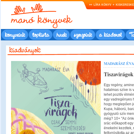
LÍRA KÖNYV
KISKERESK
könyveink
toplista
hírek
szerzőink
a kiadóról
Ta
MADARÁSZ ÉVA
Tiszavirágok
Egy regény, amine
hatalmas szíve is 
lehet pozitív élmé
egy vadregényes he
hogy meglepően jó 
Kupa, háború, bará
gyógyuló szív men
még? 10+ "Az önké
srác előkapott egy
énekelni kezdtek, 
felforrósította az 