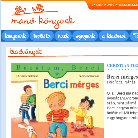
LÍRA KÖNYV
KISKERESK
könyveink
toplista
hírek
szerzőink
a kiadóról
Ta
CHRISTIAN TI
Berci mérges
Fordította: Nánási 
Ó jaj, Berci ma na
óvodában! A torony,
szép, mint Bálinté,
Berci nagyon dühös
öntötte el! Mit teh
vagy hogyan szab