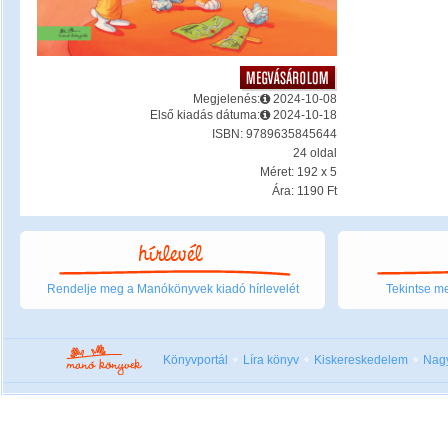
Megjelenés:
2024-10-08
Első kiadás dátuma:
2024-10-18
ISBN: 9789635845644
24 oldal
Méret: 192 x 5
Ára: 1190 Ft
Rendelje meg a Manókönyvek kiadó hírlevelét
Tekintse me
Könyvportál
Líra könyv
Kiskereskedelem
Nag