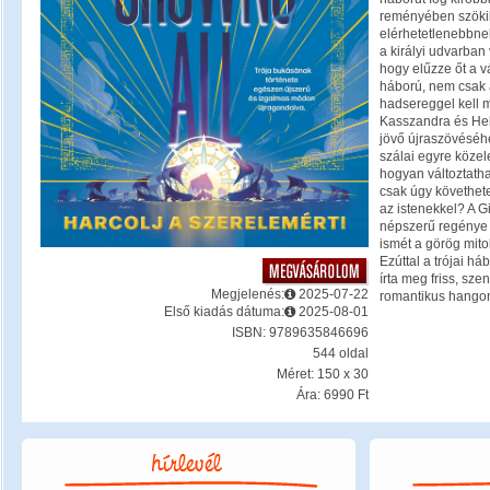
reményében szökik 
elérhetetlenebbnek
a királyi udvarban
hogy elűzze őt a v
háború, nem csak a
hadsereggel kell 
Kasszandra és Hel
jövő újraszövéséhe
szálai egyre köze
hogyan változtatha
csak úgy követhet
az istenekkel? A 
népszerű regénye 
ismét a görög mito
Ezúttal a trójai há
írta meg friss, sz
Megjelenés:
2025-07-22
romantikus hango
Első kiadás dátuma:
2025-08-01
ISBN: 9789635846696
544 oldal
Méret: 150 x 30
Ára: 6990 Ft