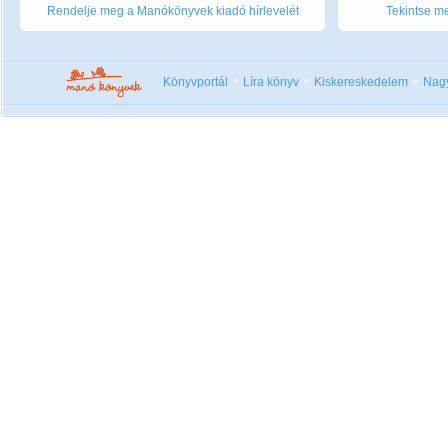
Rendelje meg a Manókönyvek kiadó hírlevelét
Tekintse me
Könyvportál
Líra könyv
Kiskereskedelem
Nag