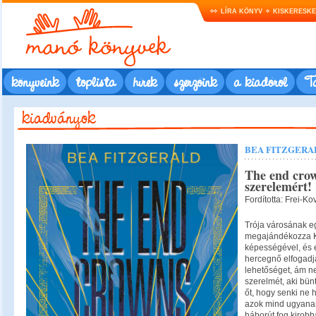
LÍRA KÖNYV
KISKERESK
könyveink
toplista
hírek
szerzőink
a kiadóról
Ta
BEA FITZGERA
The end crow
szerelemért!
Fordította: Frei-Ko
Trója városának eg
megajándékozza K
képességével, és e
hercegnő elfogadja
lehetőséget, ám n
szerelmét, aki bü
őt, hogy senki ne 
azok mind ugyanarr
háborút fog kirobb