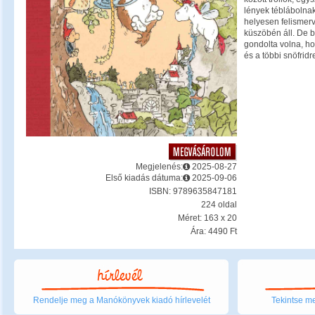
lények téblábolnak
helyesen felismerv
küszöbén áll. De 
gondolta volna, hog
és a többi snöfridr
Megjelenés:
2025-08-27
Első kiadás dátuma:
2025-09-06
ISBN: 9789635847181
224 oldal
Méret: 163 x 20
Ára: 4490 Ft
Rendelje meg a Manókönyvek kiadó hírlevelét
Tekintse me