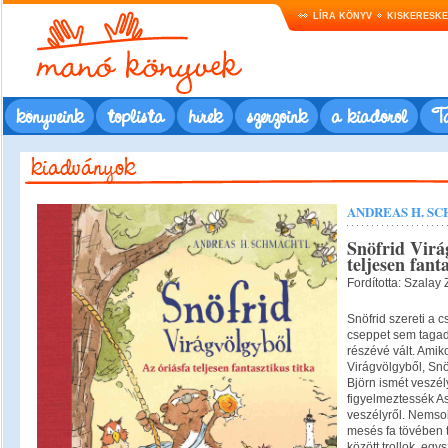
LÍRA KÖNYV
KISKERESK
könyveink
toplista
hírek
szerzőink
a kiadóról
Ta
ANDREAS H. S
Snöfrid Virá
teljesen fant
Fordította: Szalay
Snöfrid szereti a 
cseppet sem tagad
részévé vált. Amiko
Virágvölgyből, Snö
Björn ismét veszél
figyelmeztessék As
veszélyről. Nemso
mesés fa tövében 
között trollok, eg