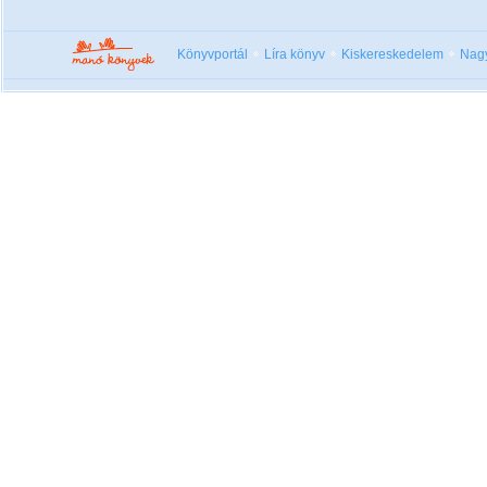
Könyvportál
Líra könyv
Kiskereskedelem
Nag