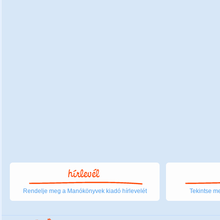
Rendelje meg a Manókönyvek kiadó hírlevelét
Tekintse me