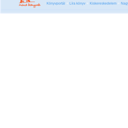
Könyvportál
Líra könyv
Kiskereskedelem
Nag