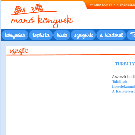
LÍRA KÖNYV
KISKERESK
könyveink
toplista
hírek
szerzőink
a kiadóról
Ta
TURBULY
A szerző kiad
Talált szív
Locsolókannábó
A Károlyi-kert