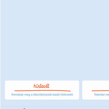
Rendelje meg a Manókönyvek kiadó hírlevelét
Tekintse me