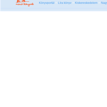
Könyvportál
Líra könyv
Kiskereskedelem
Nag