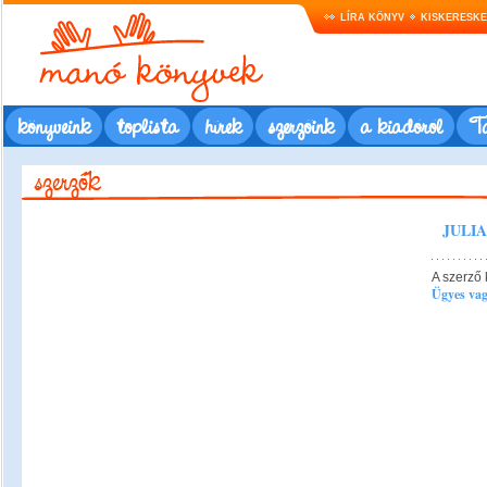
LÍRA KÖNYV
KISKERESK
könyveink
toplista
hírek
szerzőink
a kiadóról
Ta
JULI
A szerző 
Ügyes vag