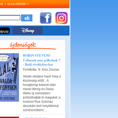
AT
OLDALTÉRKÉP
ROBIN STEVENS
Úrilányok nem gyilkolnak 7.
- Halál rivaldafényben
Fordította: N. Kiss Zsuzsa
Valaki utoljára hajol meg a
közönség előtt... A
hongkongi kaland után
Hazel Wong és Daisy
Wells új szerepben
próbálhatják ki magukat: a
londoni Rue Színház
deszkáin kell helytállniuk
színésznőként....