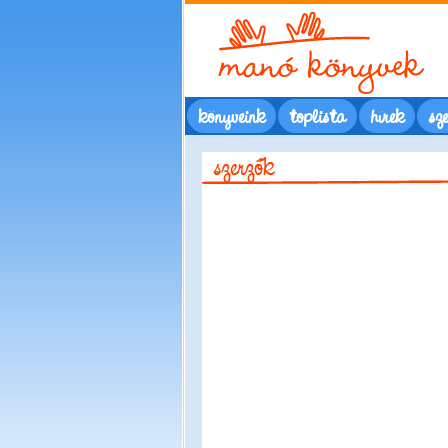
könyveink
toplista
hírek
sze