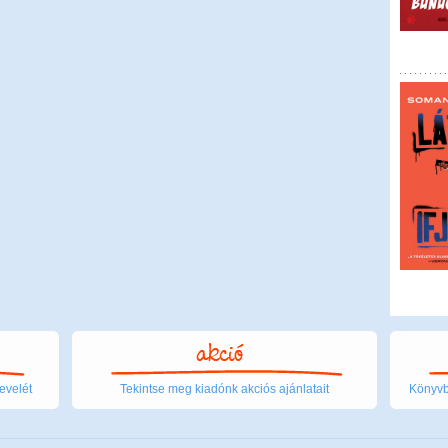
evelét
Tekintse meg kiadónk akciós ajánlatait
Könyvbo