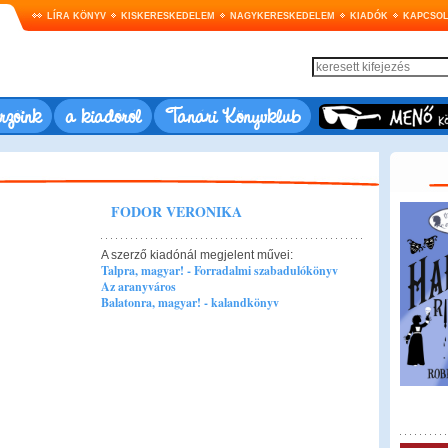
LÍRA KÖNYV
KISKERESKEDELEM
NAGYKERESKEDELEM
KIADÓK
KAPCSOL
rzőink
a kiadóról
Tanári Könyvklub
FODOR VERONIKA
A szerző kiadónál megjelent művei:
Talpra, magyar! - Forradalmi szabadulókönyv
Az aranyváros
Balatonra, magyar! - kalandkönyv