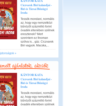
KÁNTOR KATA
Ciczvarek Biri kalandjai -
Biri és Társai Bűnügyi
Iroda
Tessék mondani, normális
az, hogy egy nemzetközi
bűnözőt százmillió forint
óvadék ellenében szélnek
eresztenek? Mert
szerintem ez finoman
szólva is... gáz. Ciczvarek
Biri vagyok. Macska,...
újdonságok »
KÁNTOR KATA
Ciczvarek Biri kalandjai -
Biri és Társai Bűnügyi
Iroda
Tessék mondani, normális
az, hogy egy nemzetközi
bűnözőt százmillió forint
óvadék ellenében szélnek