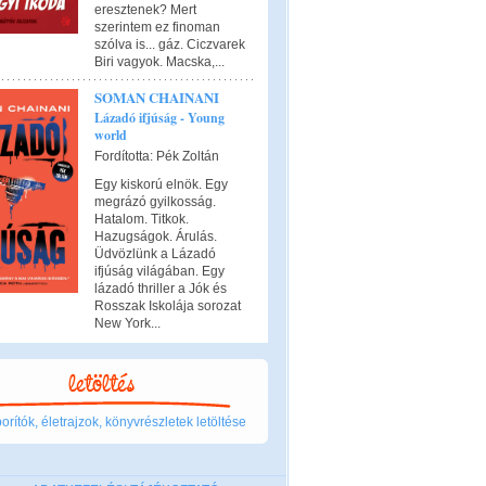
eresztenek? Mert
szerintem ez finoman
szólva is... gáz. Ciczvarek
Biri vagyok. Macska,...
SOMAN CHAINANI
Lázadó ifjúság - Young
world
Fordította: Pék Zoltán
Egy kiskorú elnök. Egy
megrázó gyilkosság.
Hatalom. Titkok.
Hazugságok. Árulás.
Üdvözlünk a Lázadó
ifjúság világában. Egy
lázadó thriller a Jók és
Rosszak Iskolája sorozat
New York...
rítók, életrajzok, könyvrészletek letöltése