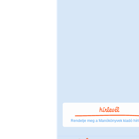
Rendelje meg a Manókönyvek kiadó hírl