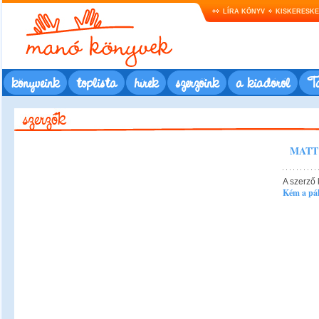
LÍRA KÖNYV
KISKERESK
könyveink
toplista
hírek
szerzőink
a kiadóról
Ta
MATT
A szerző 
Kém a pál