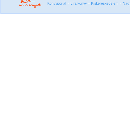
Könyvportál
Líra könyv
Kiskereskedelem
Nag