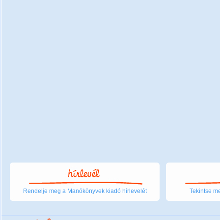
Rendelje meg a Manókönyvek kiadó hírlevelét
Tekintse me