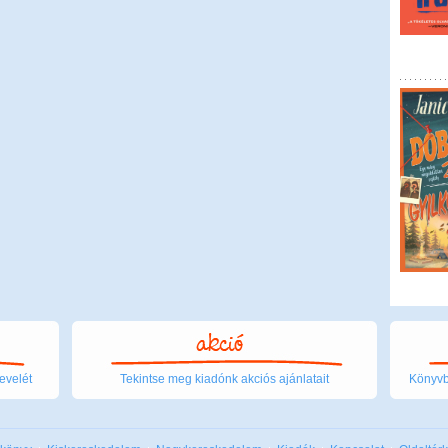
evelét
Tekintse meg kiadónk akciós ajánlatait
Könyvbo