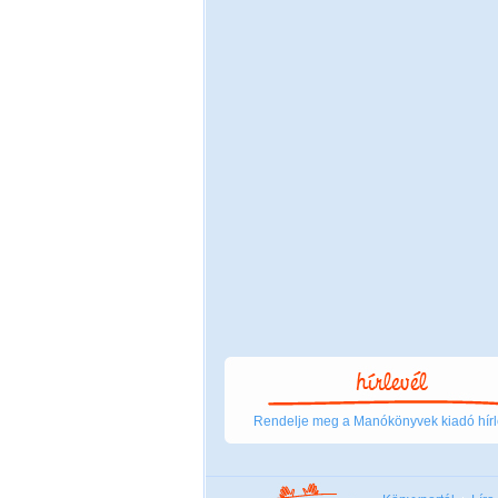
Rendelje meg a Manókönyvek kiadó hírl