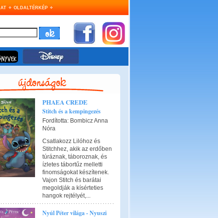
AT
OLDALTÉRKÉP
PHAEA CREDE
Stitch és a kempingezés
Fordította: Bombicz Anna
Nóra
Csatlakozz Lilóhoz és
Stitchhez, akik az erdőben
túráznak, táboroznak, és
ízletes tábortűz melletti
finomságokat készítenek.
Vajon Stitch és barátai
megoldják a kísérteties
hangok rejtélyét,...
Nyúl Péter világa - Nyuszi