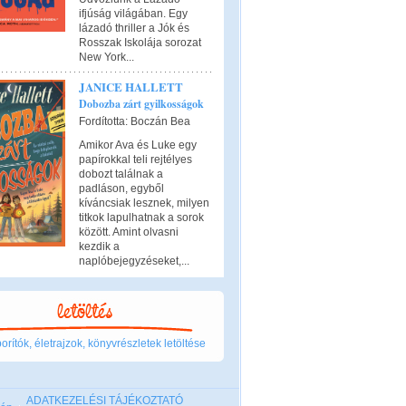
ifjúság világában. Egy
lázadó thriller a Jók és
Rosszak Iskolája sorozat
New York...
JANICE HALLETT
Dobozba zárt gyilkosságok
Fordította: Boczán Bea
Amikor Ava és Luke egy
papírokkal teli rejtélyes
dobozt találnak a
padláson, egyből
kíváncsiak lesznek, milyen
titkok lapulhatnak a sorok
között. Amint olvasni
kezdik a
naplóbejegyzéseket,...
rítók, életrajzok, könyvrészletek letöltése
ADATKEZELÉSI TÁJÉKOZTATÓ