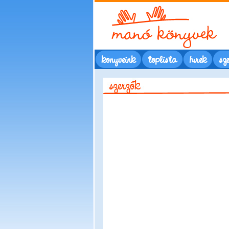
könyveink
toplista
hírek
sze