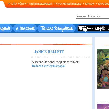
LÍRA KÖNYV
KISKERESKEDELEM
NAGYKERESKEDELEM
KIADÓK
KAPCSOL
rzőink
a kiadóról
Tanári Könyvklub
JANICE HALLETT
A szerző kiadónál megjelent művei:
Dobozba zárt gyilkosságok