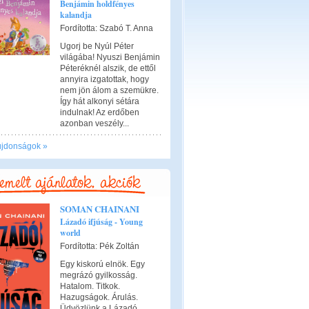
Benjámin holdfényes
kalandja
Fordította: Szabó T. Anna
Ugorj be Nyúl Péter
világába! Nyuszi Benjámin
Péteréknél alszik, de ettől
annyira izgatottak, hogy
nem jön álom a szemükre.
Így hát alkonyi sétára
indulnak! Az erdőben
azonban veszély...
újdonságok »
SOMAN CHAINANI
Lázadó ifjúság - Young
world
Fordította: Pék Zoltán
Egy kiskorú elnök. Egy
megrázó gyilkosság.
Hatalom. Titkok.
Hazugságok. Árulás.
Üdvözlünk a Lázadó