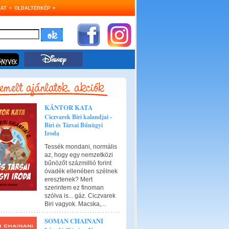
AT
OLDALTÉRKÉP
KÁNTOR KATA
Ciczvarek Biri kalandjai -
Biri és Társai Bűnügyi
Iroda
Tessék mondani, normális
az, hogy egy nemzetközi
bűnözőt százmillió forint
óvadék ellenében szélnek
eresztenek? Mert
szerintem ez finoman
szólva is... gáz. Ciczvarek
Biri vagyok. Macska,...
SOMAN CHAINANI