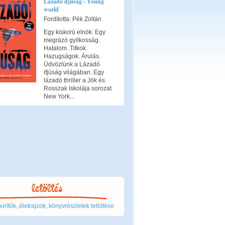
Lázadó ifjúság - Young
world
Fordította: Pék Zoltán
Egy kiskorú elnök. Egy
megrázó gyilkosság.
Hatalom. Titkok.
Hazugságok. Árulás.
Üdvözlünk a Lázadó
ifjúság világában. Egy
lázadó thriller a Jók és
Rosszak Iskolája sorozat
New York...
rítók, életrajzok, könyvrészletek letöltése