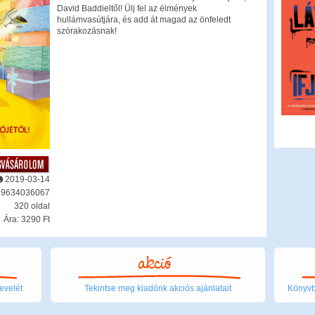
David Baddieltől! Ülj fel az élmények
hullámvasútjára, és add át magad az önfeledt
szórakozásnak!
2019-03-14
89634036067
320 oldal
Ára: 3290 Ft
evelét
Tekintse meg kiadónk akciós ajánlatait
Könyvbo