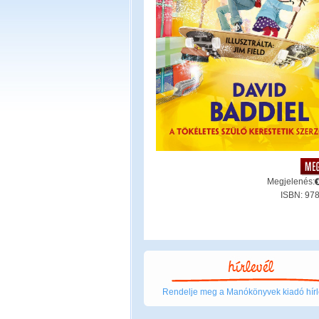
Megjelenés:
ISBN: 97
Rendelje meg a Manókönyvek kiadó hírl