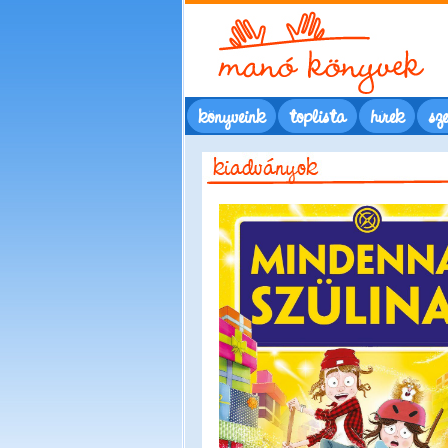
könyveink
toplista
hírek
sze