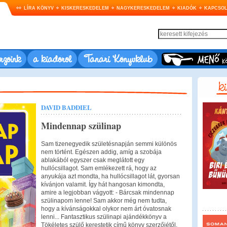
LÍRA KÖNYV
KISKERESKEDELEM
NAGYKERESKEDELEM
KIADÓK
KAPCSOL
rzőink
a kiadóról
Tanári Könyvklub
DAVID BADDIEL
Mindennap szülinap
Sam tizenegyedik születésnapján semmi különös
nem történt. Egészen addig, amíg a szobája
ablakából egyszer csak meglátott egy
hullócsillagot. Sam emlékezett rá, hogy az
anyukája azt mondta, ha hullócsillagot lát, gyorsan
kívánjon valamit. Így hát hangosan kimondta,
amire a legjobban vágyott: - Bárcsak mindennap
szülinapom lenne! Sam akkor még nem tudta,
hogy a kívánságokkal olykor nem árt óvatosnak
lenni... Fantasztikus szülinapi ajándékkönyv a
Tökéletes szülő kerestetik című könyv szerzőjétől,