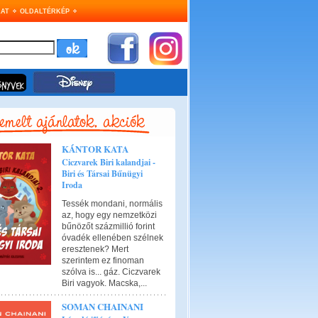
AT
OLDALTÉRKÉP
KÁNTOR KATA
Ciczvarek Biri kalandjai -
Biri és Társai Bűnügyi
Iroda
Tessék mondani, normális
az, hogy egy nemzetközi
bűnözőt százmillió forint
óvadék ellenében szélnek
eresztenek? Mert
szerintem ez finoman
szólva is... gáz. Ciczvarek
Biri vagyok. Macska,...
SOMAN CHAINANI