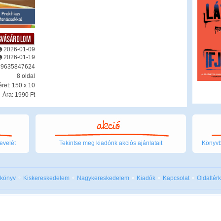
2026-01-09
2026-01-19
89635847624
8 oldal
ret: 150 x 10
Ára: 1990 Ft
evelét
Tekintse meg kiadónk akciós ajánlatait
Könyvbo
 könyv
Kiskereskedelem
Nagykereskedelem
Kiadók
Kapcsolat
Oldaltér