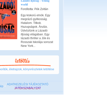
Lázadó ifjúság - Young
world
Fordította: Pék Zoltán
Egy kiskorú elnök. Egy
megrázó gyilkosság.
Hatalom. Titkok.
Hazugságok. Árulás.
Üdvözlünk a Lázadó
ifjúság világában. Egy
lázadó thriller a Jók és
Rosszak Iskolája sorozat
New York...
rítók, életrajzok, könyvrészletek letöltése
ADATKEZELÉSI TÁJÉKOZTATÓ
kép
JÁTÉKSZABÁLYZAT