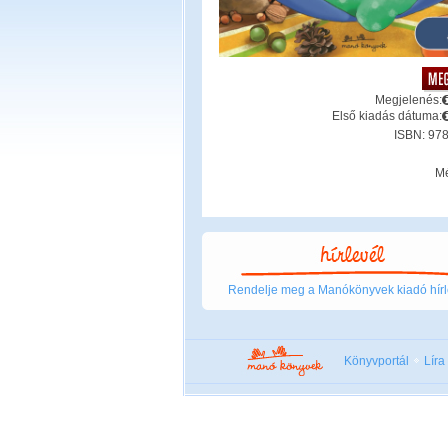
Megjelenés:
Első kiadás dátuma:
ISBN: 97
Mé
Rendelje meg a Manókönyvek kiadó hírl
Könyvportál
Líra