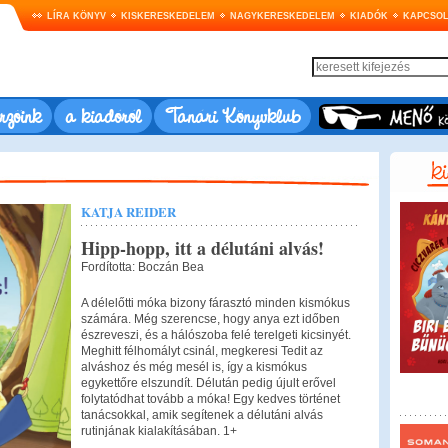
LÍRA KÖNYV
KISKERESKEDELEM
NAGYKERESKEDELEM
KIADÓK
KAPCSOL
rzőink
a kiadóról
Tanári Könyvklub
KATJA REIDER
Hipp-hopp, itt a délutáni alvás!
Fordította: Boczán Bea
A délelőtti móka bizony fárasztó minden kismókus
számára. Még szerencse, hogy anya ezt időben
észreveszi, és a hálószoba felé terelgeti kicsinyét.
Meghitt félhomályt csinál, megkeresi Tedit az
alváshoz és még mesél is, így a kismókus
egykettőre elszundít. Délután pedig újult erővel
folytatódhat tovább a móka! Egy kedves történet
tanácsokkal, amik segítenek a délutáni alvás
rutinjának kialakításában. 1+