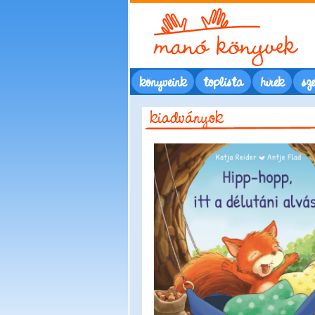
könyveink
toplista
hírek
sze