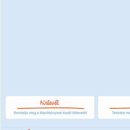
Rendelje meg a Manókönyvek kiadó hírlevelét
Tekintse me