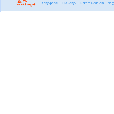
Könyvportál
Líra könyv
Kiskereskedelem
Nag