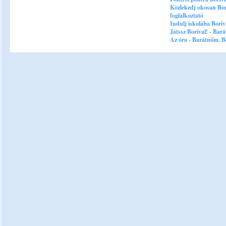
Közlekedj okosan Bor
foglalkoztató
Indulj iskolába Boriv
Játssz Borival! - Bar
Az óra - Barátnőm, Bo