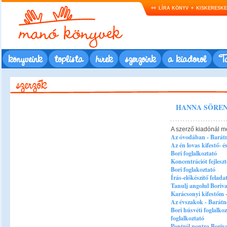
LÍRA KÖNYV
KISKERESK
könyveink
toplista
hírek
szerzőink
a kiadóról
Ta
HANNA SÖRENS
A szerző kiadónál m
Az óvodában - Barátn
Az én lovas kifestő- 
Bori foglalkoztató
Koncentrációt fejlesz
Bori foglakoztató
Írás-előkészítő felad
Tanulj angolul Boriva
Karácsonyi kifestőm -
Az évszakok - Barátn
Bori húsvéti foglalko
foglalkoztató
Pontról pontra Boriva