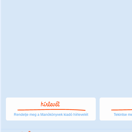
Rendelje meg a Manókönyvek kiadó hírlevelét
Tekintse me