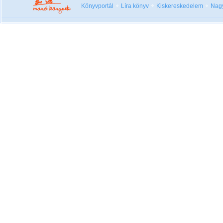
Könyvportál
Líra könyv
Kiskereskedelem
Nag