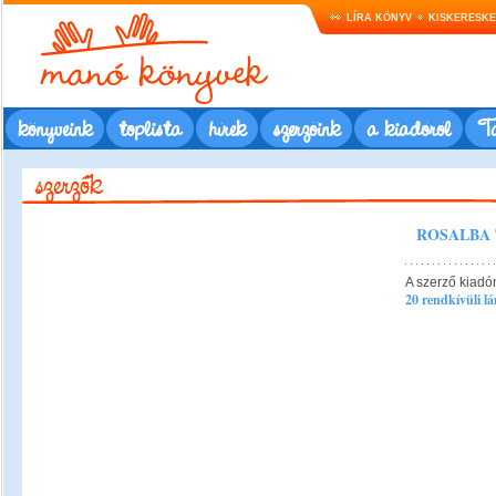
LÍRA KÖNYV
KISKERESK
könyveink
toplista
hírek
szerzőink
a kiadóról
Ta
ROSALBA
A szerző kiadó
20 rendkívüli lá