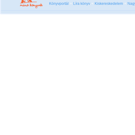
Könyvportál
Líra könyv
Kiskereskedelem
Nag