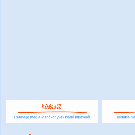
Rendelje meg a Manókönyvek kiadó hírlevelét
Tekintse me