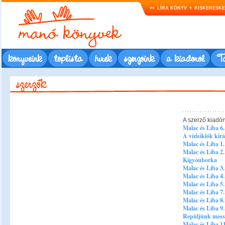
LÍRA KÖNYV
KISKERESK
könyveink
toplista
hírek
szerzőink
a kiadóról
Ta
A szerző kiadó
Malac és Liba 6
A vízisiklók kir
Malac és Liba 1
Malac és Liba 2
Kígyóuborka
Malac és Liba 3. 
Malac és Liba 4.
Malac és Liba 5.
Malac és Liba 7. 
Malac és Liba 8
Malac és Liba 9.
Repüljünk messz
Malac és Liba 1